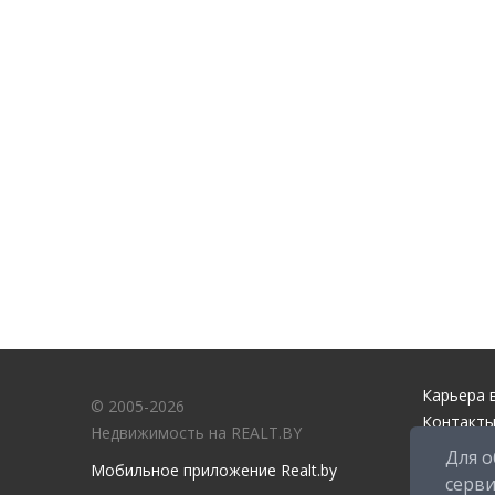
Карьера в
© 2005-2026
Контакты
Недвижимость на REALT.BY
Справочн
Для о
Мобильное приложение Realt.by
Служба п
серв