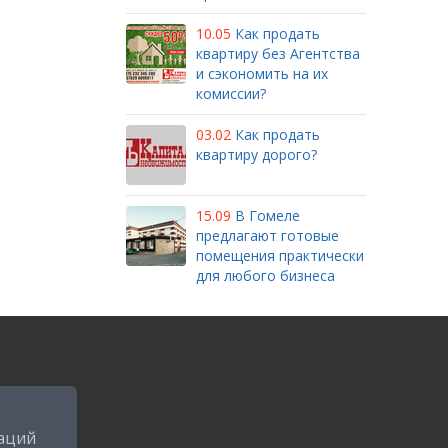
10.05
Как продать
квартиру без Агентства
и сэкономить на их
комиссии?
03.02
Как продать
квартиру дорого?
15.09
В Гомеле
предлагают готовые
помещения практически
для любого бизнеса
аций