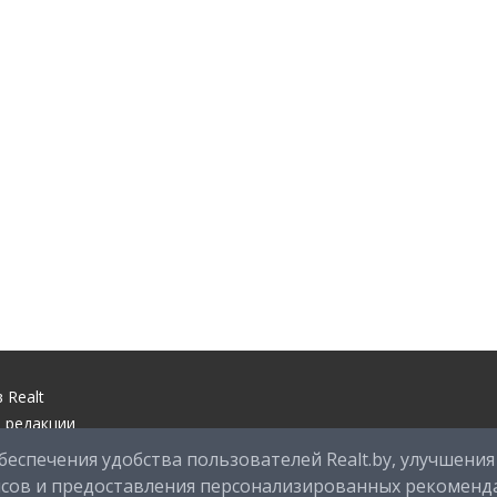
 Realt
 редакции
ый центр
беспечения удобства пользователей Realt.by, улучшения
оддержки
исов и предоставления персонализированных рекоменд