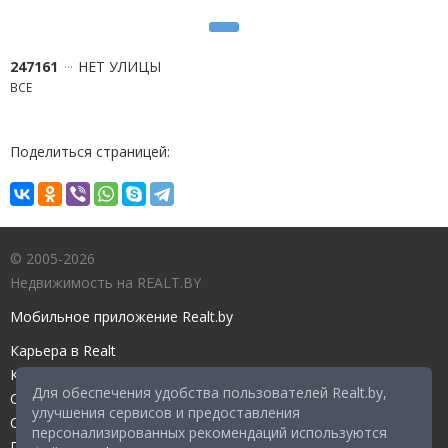
247161
НЕТ УЛИЦЫ
ВСЕ
Поделиться страницей:
© 2005-2026
Недвижимость на REALT.BY
Мобильное приложение Realt.by
Карьера в Realt
Контакты редакции
Для обеспечения удобства пользователей Realt.by,
Справочный центр
улучшения сервисов и предоставления
Служба поддержки
персонализированных рекомендаций используются
Прейскурант