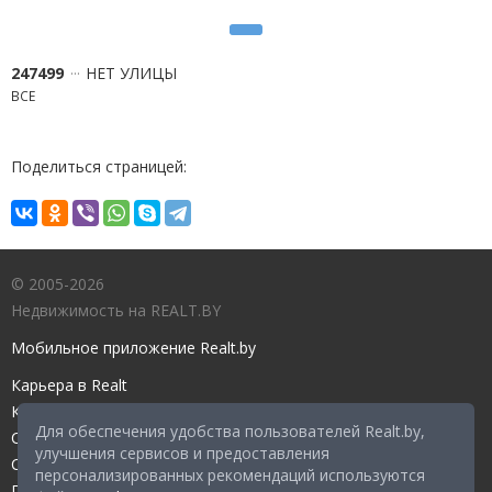
247499
НЕТ УЛИЦЫ
ВСЕ
Поделиться страницей:
© 2005-2026
Недвижимость на REALT.BY
Мобильное приложение Realt.by
Карьера в Realt
Контакты редакции
Для обеспечения удобства пользователей Realt.by,
Справочный центр
улучшения сервисов и предоставления
Служба поддержки
персонализированных рекомендаций используются
Прейскурант