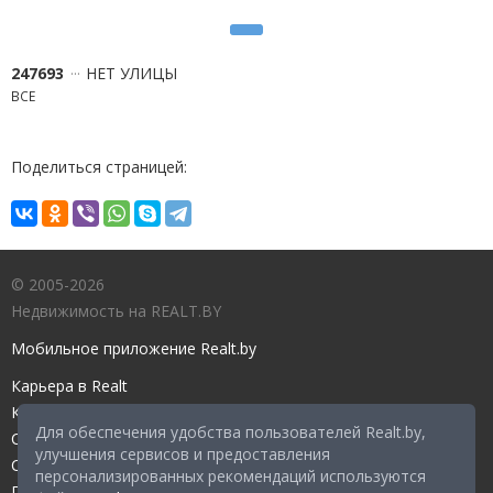
247693
НЕТ УЛИЦЫ
ВСЕ
Поделиться страницей:
© 2005-2026
Недвижимость на REALT.BY
Мобильное приложение Realt.by
Карьера в Realt
Контакты редакции
Для обеспечения удобства пользователей Realt.by,
Справочный центр
улучшения сервисов и предоставления
Служба поддержки
персонализированных рекомендаций используются
Прейскурант