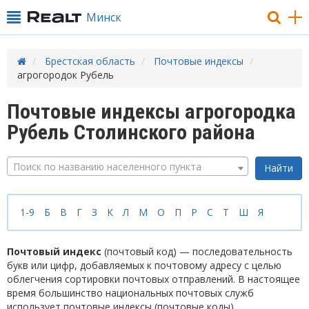
Минск
Брестская область
Почтовые индексы
агрогородок Рубель
Почтовые индексы агрогородка
Рубель Столинского района
Поиск по названию населенного пункта
1-9
Б
В
Г
З
К
Л
М
О
П
Р
С
Т
Ш
Я
Почтовый индекс
(почтовый код) — последовательность
букв или цифр, добавляемых к почтовому адресу с целью
облегчения сортировки почтовых отправлений. В настоящее
время большинство национальных почтовых служб
использует почтовые индексы (почтовые коды).