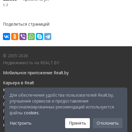
1-7
Поделиться страницей:
© 2005-2026
Недвижимость на REALT.BY
Мобильное приложение Realt.by
Карьера в Realt
Контакты редакции
Для обеспечения удобства пользователей Realt.by,
Справочный центр
улучшения сервисов и предоставления
Служба поддержки
персонализированных рекомендаций используются
Прейскурант
файлы
cookies
.
Правовые документы
Настроить
Принять
Отклонить
Настройка файлов cookies