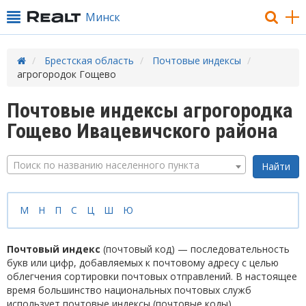
Минск
Брестская область
Почтовые индексы
агрогородок Гощево
Почтовые индексы агрогородка
Гощево Ивацевичского района
Поиск по названию населенного пункта
М
Н
П
С
Ц
Ш
Ю
Почтовый индекс
(почтовый код) — последовательность
букв или цифр, добавляемых к почтовому адресу с целью
облегчения сортировки почтовых отправлений. В настоящее
время большинство национальных почтовых служб
использует почтовые индексы (почтовые коды).