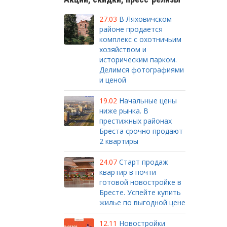
27.03
В Ляховичском
районе продается
комплекс с охотничьим
хозяйством и
историческим парком.
Делимся фотографиями
и ценой
19.02
Начальные цены
ниже рынка. В
престижных районах
Бреста срочно продают
2 квартиры
24.07
Старт продаж
квартир в почти
готовой новостройке в
Бресте. Успейте купить
жилье по выгодной цене
12.11
Новостройки