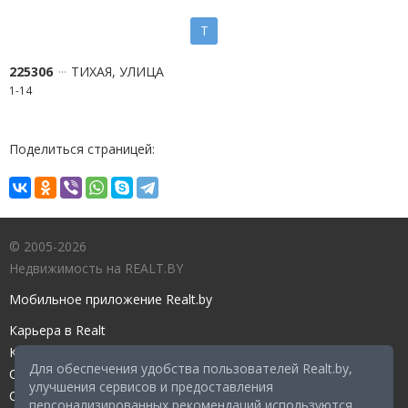
Т
225306
ТИХАЯ, УЛИЦА
1-14
Поделиться страницей:
© 2005-2026
Недвижимость на REALT.BY
Мобильное приложение Realt.by
Карьера в Realt
Контакты редакции
Для обеспечения удобства пользователей Realt.by,
Справочный центр
улучшения сервисов и предоставления
Служба поддержки
персонализированных рекомендаций используются