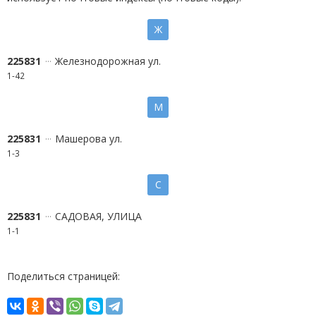
Ж
225831
Железнодорожная ул.
1-42
М
225831
Машерова ул.
1-3
С
225831
САДОВАЯ, УЛИЦА
1-1
Поделиться страницей: