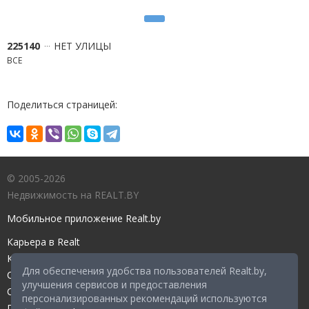
225140
НЕТ УЛИЦЫ
ВСЕ
Поделиться страницей:
© 2005-2026
Недвижимость на REALT.BY
Мобильное приложение Realt.by
Карьера в Realt
Контакты редакции
Для обеспечения удобства пользователей Realt.by,
Справочный центр
улучшения сервисов и предоставления
Служба поддержки
персонализированных рекомендаций используются
Прейскурант