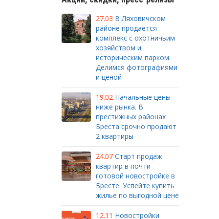
27.03
В Ляховичском
районе продается
комплекс с охотничьим
хозяйством и
историческим парком.
Делимся фотографиями
и ценой
19.02
Начальные цены
ниже рынка. В
престижных районах
Бреста срочно продают
2 квартиры
24.07
Старт продаж
квартир в почти
готовой новостройке в
Бресте. Успейте купить
жилье по выгодной цене
12.11
Новостройки