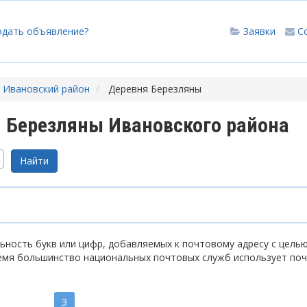
одать объявление?
Заявки
С
Ивановский район
Деревня Березляны
 Березляны Ивановского района
ность букв или цифр, добавляемых к почтовому адресу с цель
емя большинство национальных почтовых служб использует по
З