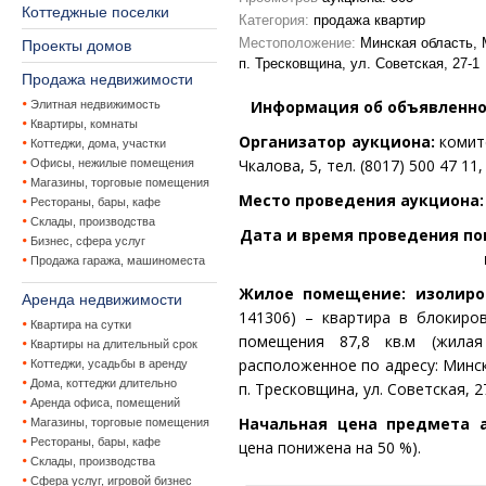
Коттеджные поселки
Категория:
продажа квартир
Местоположение:
Минская область, М
Проекты домов
п. Тресковщина, ул. Советская, 27-1
Продажа недвижимости
Информация об объявленно
Элитная недвижимость
Квартиры, комнаты
Организатор аукциона:
комите
Коттеджи, дома, участки
Чкалова, 5, тел. (8017) 500 47 11,
Офисы, нежилые помещения
Магазины, торговые помещения
Место проведения аукциона
Рестораны, бары, кафе
Склады, производства
Дата и время проведения пов
Бизнес, сфера услуг
Продажа гаража, машиноместа
Жилое помещение: изолир
Аренда недвижимости
141306) – квартира в блокиро
Квартира на сутки
помещения 87,8 кв.м (жилая
Квартиры на длительный срок
расположенное по адресу: Минска
Коттеджи, усадьбы в аренду
Дома, коттеджи длительно
п. Тресковщина, ул. Советская, 2
Аренда офиса, помещений
Начальная цена предмета ау
Магазины, торговые помещения
Рестораны, бары, кафе
цена понижена на 50 %).
Склады, производства
Сфера услуг, игровой бизнес