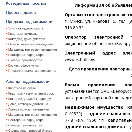
Коттеджные поселки
Информация об объявлен
Проекты домов
Организатор электронных т
г. Минск, ул. Чкалова, 5, тел. 
Продажа недвижимости
516 80 55.
Элитная недвижимость
Квартиры, комнаты
Оператор электронной
Коттеджи, дома, участки
акционерное общество «Белорус
Офисы, нежилые помещения
Магазины, торговые помещения
Электронный адрес эле
Рестораны, бары, кафе
www.et.butb.by.
Склады, производства
Бизнес, сфера услуг
Дата проведения повторных
Продажа гаража, машиноместа
Аренда недвижимости
Время проведения пов
Квартира на сутки
устанавливается ОАО «Белорусс
Квартиры на длительный срок
электронной торговой площад
Коттеджи, усадьбы в аренду
Дома, коттеджи длительно
Недвижимое имущество:
к
Аренда офиса, помещений
С-40829) –
здание спального
Магазины, торговые помещения
77,8 кв.м, 1960 г.п.;
капитальн
Рестораны, бары, кафе
Склады, производства
здание спального домика
с 
Сфера услуг, игровой бизнес