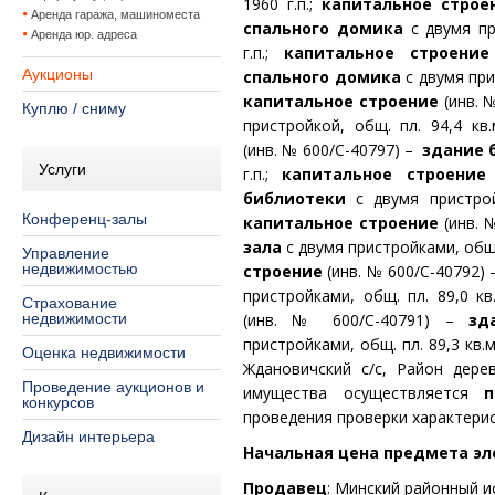
1960 г.п.;
капитальное строе
Аренда гаража, машиноместа
спального домика
с двумя пр
Аренда юр. адреса
г.п.;
капитальное строение
Аукционы
спального домика
с двумя при
капитальное строение
(инв. 
Куплю / сниму
пристройкой, общ. пл. 94,4 кв.
(инв. № 600/С-40797) –
здание 
Услуги
г.п.;
капитальное строение
библиотеки
с двумя пристрой
Конференц-залы
капитальное строение
(инв. 
зала
с двумя пристройками, общ. 
Управление
недвижимостью
строение
(инв. № 600/С-40792)
пристройками, общ. пл. 89,0 кв.
Страхование
недвижимости
(инв. № 600/С-40791) –
зд
пристройками, общ. пл. 89,3 кв.м
Оценка недвижимости
Ждановичский с/с, Район дере
Проведение аукционов и
имущества осуществляется
конкурсов
проведения проверки характерис
Дизайн интерьера
Начальная цена предмета эле
Продавец
: Минский районный 