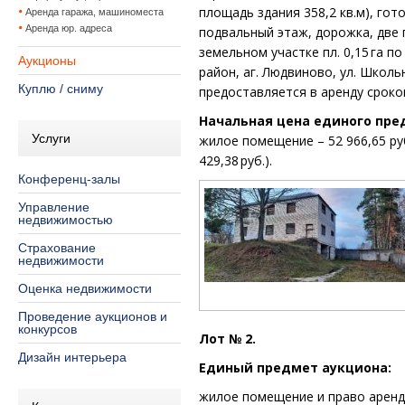
площадь здания 358,2 кв.м), гот
Аренда гаража, машиноместа
Аренда юр. адреса
подвальный этаж, дорожка, две
земельном участке пл. 0,15 га по
Аукционы
район, аг. Людвиново, ул. Школь
Куплю / сниму
предоставляется в аренду сроком
Начальная цена единого пре
Услуги
жилое помещение – 52 966,65 ру
429,38 руб.).
Конференц-залы
Управление
недвижимостью
Страхование
недвижимости
Оценка недвижимости
Проведение аукционов и
конкурсов
Лот № 2.
Дизайн интерьера
Единый предмет аукциона:
жилое помещение и право аренд