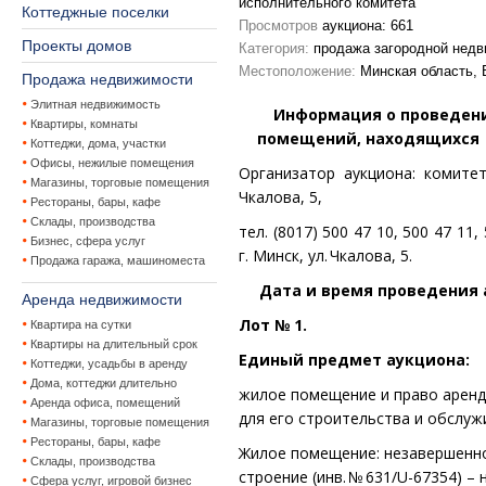
исполнительного комитета
Коттеджные поселки
Просмотров
аукциона: 661
Проекты домов
Категория:
продажа загородной нед
Местоположение:
Минская область, 
Продажа недвижимости
Элитная недвижимость
Информация
о проведен
Квартиры, комнаты
помещений, находящихс
Коттеджи, дома, участки
Офисы, нежилые помещения
Организатор аукциона:
комитет
Магазины, торговые помещения
Чкалова, 5,
Рестораны, бары, кафе
Склады, производства
тел. (8017) 500 47 10,
500 47 11,
Бизнес, сфера услуг
г. Минск, ул.
Чкалова, 5.
Продажа гаража, машиноместа
Дата
и время проведения ау
Аренда недвижимости
Лот № 1.
Квартира на сутки
Квартиры на длительный срок
Единый предмет аукциона:
Коттеджи, усадьбы в аренду
Дома, коттеджи длительно
жилое помещение и право аренд
Аренда офиса, помещений
для его строительства и обслуж
Магазины, торговые помещения
Рестораны, бары, кафе
Жилое помещение: незавершенн
Склады, производства
строение
(инв. № 631/U-67354) 
Сфера услуг, игровой бизнес