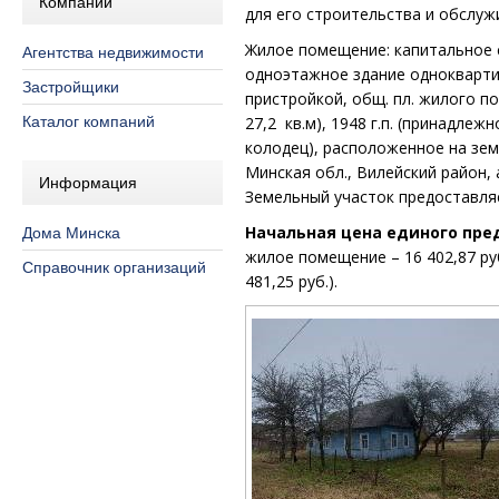
Компании
для его строительства и обслуж
Жилое помещение: капитальное
Агентства недвижимости
одноэтажное
здание
однокварти
Застройщики
пристройкой, общ. пл. жилого п
Каталог компаний
27,2 кв.м), 1948 г.п. (принадлеж
колодец), расположенное на земе
Минская обл., Вилейский район, а
Информация
Земельный участок предоставляе
Начальная цена единого пре
Дома Минска
жилое помещение – 16 402,87 ру
Справочник организаций
481,25 руб.).