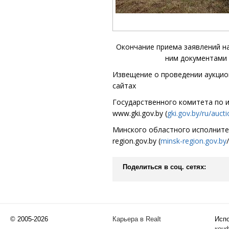
Окончание приема заявлений на
ним документами
Извещение о проведен
ии аукци
сайтах
Государственного комитета по 
www
.gki.gov.by
(
gki.gov.by/ru/aucti
Минского областного исполнит
region.gov.by
(
minsk-region.gov.by
Поделиться в соц. сетях:
© 2005-2026
Карьера в Realt
Испо
кон