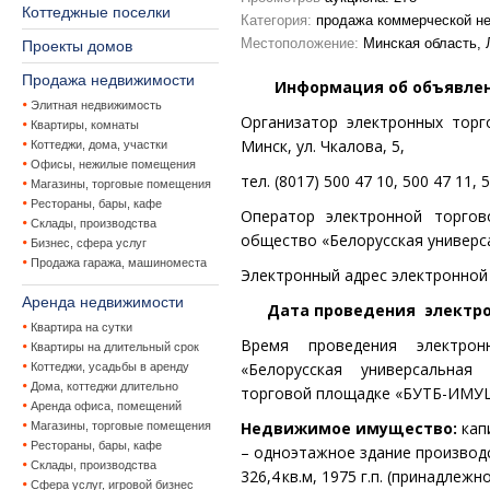
Коттеджные поселки
Категория:
продажа коммерческой н
Местоположение:
Минская область, 
Проекты домов
Продажа недвижимости
Информация об объявлен
Элитная недвижимость
Организатор электронных тор
Квартиры, комнаты
Минск, ул. Чкалова, 5,
Коттеджи, дома, участки
Офисы, нежилые помещения
тел. (8017) 500 47 1
0, 500 47 11, 
Магазины, торговые помещения
Рестораны, бары, кафе
Оператор электронной торго
Склады, производства
общество «Белорусская универс
Бизнес, сфера услуг
Продажа гаража, машиноместа
Электронный адрес электронной
Аренда недвижимости
Дата
проведения электрон
Квартира на сутки
Время проведения электр
Квартиры на длительный срок
«Белорусская универсальна
Коттеджи, усадьбы в аренду
Дома, коттеджи длительно
торговой площадке «БУТБ-ИМ
Аренда офиса, помещений
Недвижимое имущество:
кап
Магазины, торговые помещения
Рестораны, бары, кафе
– одноэтажное
здание производ
Склады, производства
326,4
кв.м, 1975 г.п. (принадлеж
Сфера услуг, игровой бизнес