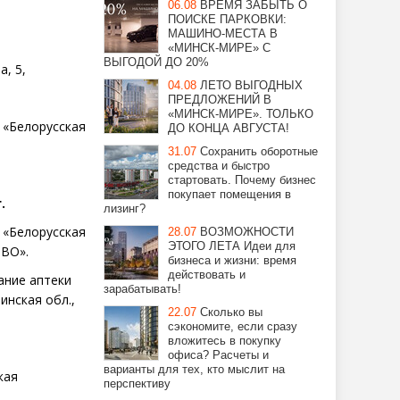
06.08
ВРЕМЯ ЗАБЫТЬ О
ПОИСКЕ ПАРКОВКИ:
МАШИНО-МЕСТА В
«МИНСК-МИРЕ» С
ВЫГОДОЙ ДО 20%
ва, 5,
04.08
ЛЕТО ВЫГОДНЫХ
ПРЕДЛОЖЕНИЙ В
«МИНСК-МИРЕ». ТОЛЬКО
«Белорусская
ДО КОНЦА АВГУСТА!
31.07
Сохранить оборотные
средства и быстро
стартовать. Почему бизнес
покупает помещения в
г.
лизинг?
Белорусская
28.07
ВОЗМОЖНОСТИ
ЭТОГО ЛЕТА Идеи для
ТВО».
бизнеса и жизни: время
действовать и
ание аптеки
зарабатывать!
Минская обл.,
22.07
Сколько вы
сэкономите, если сразу
вложитесь в покупку
офиса? Расчеты и
варианты для тех, кто мыслит на
кая
перспективу