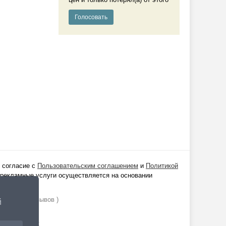
 согласие с
Пользовательским соглашением
и
Политикой
 рекламные услуги осуществляется на основании
ании
1529
отзывов )
й
Realt Mobile: