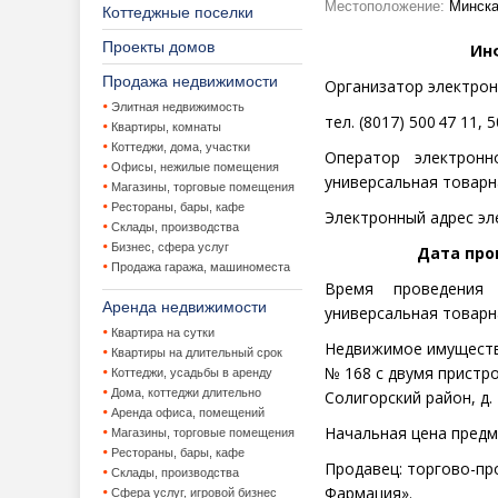
Местоположение:
Минская
Коттеджные поселки
Проекты домов
Ин
Продажа недвижимости
Организатор электрон
Элитная недвижимость
тел. (8017) 500
47 11, 5
Квартиры, комнаты
Коттеджи, дома, участки
Оператор электрон
Офисы, нежилые помещения
универсальная товарн
Магазины, торговые помещения
Рестораны, бары, кафе
Электронный адрес эл
Склады, производства
Бизнес, сфера услуг
Дата пр
Продажа гаража, машиноместа
Время проведения
п
Аренда недвижимости
универсальная товар
Квартира на сутки
Недвижимое имуществ
Квартиры на длительный срок
№ 168
с двумя пристро
Коттеджи, усадьбы в аренду
Дома, коттеджи длительно
Солигорский район, д.
Аренда офиса, помещений
Начальная цена
предм
Магазины, торговые помещения
Рестораны, бары, кафе
Продавец:
торгово-пр
Склады, производства
Фармация».
Сфера услуг, игровой бизнес