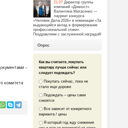
21.07
Директор группы
компаний «Дианэст»
Валентина Михасенко —
лауреат конкурса
«Человек Дела-2026» в номинации «За
выдающийся вклад в формирование
профессиональной этики».
Поздравляем с заслуженной наградой!
Опрос
Как вы считаете, покупать
документами –
квартиру лучше сейчас или
следует подождать?
Покупать сейчас, пока не
го комитета
стало еще дороже
Подождать – цены сами
снизятся
Все зависит от конкретного
варианта / цены
Я который год жду снижения
цен и только потерял(а) от этого