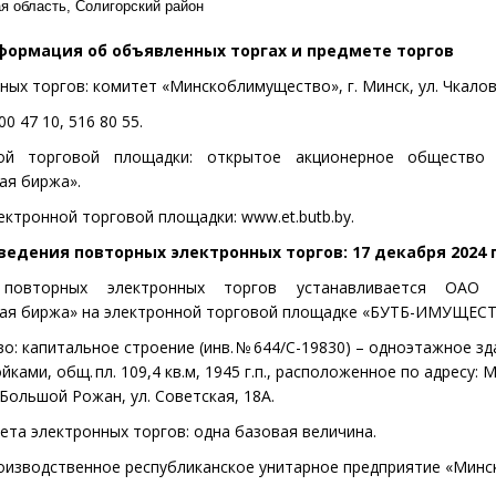
 область, Солигорский район
формация об объявленных торгах и предмет
е торгов
ных торгов:
комитет «
Минскоблимущество», г. Минск, ул. Чкало
00 47 10, 516 80 55.
ной торговой площадки:
открытое акционерное общество 
ая биржа»
.
ектронной торговой площадки:
www
.et.butb.by
.
оведения
повторных электронных торгов: 17 декабря 2024 
овторных электронных торгов
устанавливается
ОАО «
ная биржа» на электронной торговой площадке «БУТБ-ИМУЩЕС
о: капитальное строение
(инв. № 644/С-19830) – одноэтажное
зд
йками, общ. пл. 109,4
кв.м, 1945 г.п., расположенное по адресу: 
 Большой Рожан, ул. Советская, 18А.
ета электронных торгов:
одна базовая величина.
оизводственное республиканское унитарное предприятие «Минс