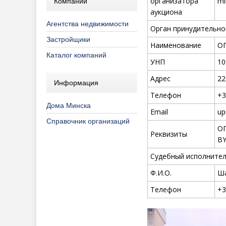
организатора
mi
Компании
аукциона
Агентства недвижимости
Орган принудительно
Застройщики
Наименование
ОП
Каталог компаний
УНП
10
Адрес
22
Информация
Телефон
+3
Дома Минска
Email
up
Справочник организаций
ОП
Реквизиты
BY
Судебный исполните
Ф.И.О.
Ша
Телефон
+3