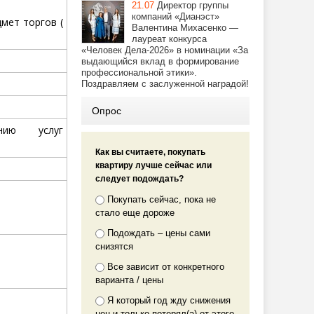
21.07
Директор группы
компаний «Дианэст»
мет торгов (
Валентина Михасенко —
лауреат конкурса
«Человек Дела-2026» в номинации «За
выдающийся вклад в формирование
профессиональной этики».
Поздравляем с заслуженной наградой!
Опрос
нию услуг
Как вы считаете, покупать
квартиру лучше сейчас или
следует подождать?
Покупать сейчас, пока не
стало еще дороже
Подождать – цены сами
снизятся
Все зависит от конкретного
варианта / цены
Я который год жду снижения
цен и только потерял(а) от этого