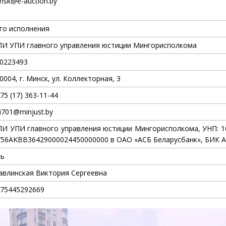
nsk@e-auction.by
го исполнения
И УПИ главного управления юстиции Мингорисполкома
0223493
0004, г. Минск, ул. Коллекторная, 3
75 (17) 363-11-44
i701@minjust.by
И УПИ главного управления юстиции Мингорисполкома, УНП: 10
56AKBB36429000024450000000 в ОАО «АСБ Беларусбанк», БИК 
ль
влинская Виктория Сергеевна
75445292669