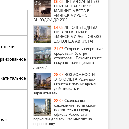
06.08
ВРЕМЯ ЗАБЫТЬ О
ПОИСКЕ ПАРКОВКИ:
МАШИНО-МЕСТА В
«МИНСК-МИРЕ» С
ВЫГОДОЙ ДО 20%
04.08
ЛЕТО ВЫГОДНЫХ
ПРЕДЛОЖЕНИЙ В
«МИНСК-МИРЕ». ТОЛЬКО
ДО КОНЦА АВГУСТА!
троение;
31.07
Сохранить оборотные
средства и быстро
стартовать. Почему бизнес
ервированное
покупает помещения в
лизинг?
28.07
ВОЗМОЖНОСТИ
капитальное
ЭТОГО ЛЕТА Идеи для
бизнеса и жизни: время
действовать и
зарабатывать!
22.07
Сколько вы
сэкономите, если сразу
вложитесь в покупку
офиса? Расчеты и
еля.
варианты для тех, кто мыслит на
перспективу