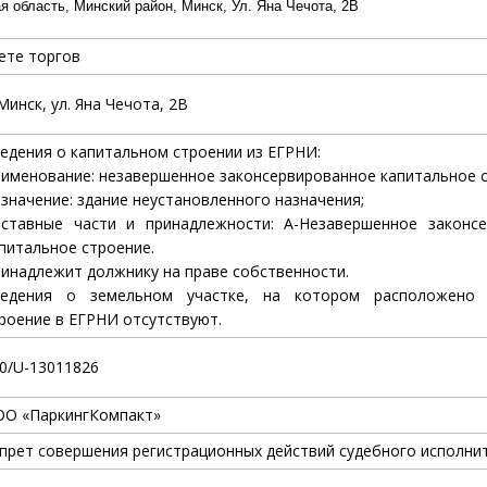
 область, Минский район, Минск, Ул. Яна Чечота, 2В
ете торгов
 Минск, ул. Яна Чечота, 2В
едения о капитальном строении из ЕГРНИ:
именование: незавершенное законсервированное капитальное с
значение: здание неустановленного назначения;
ставные части и принадлежности: А-Незавершенное законс
питальное строение.
инадлежит должнику на праве собственности.
ведения о земельном участке, на котором расположено 
роение в ЕГРНИ отсутствуют.
0/U-13011826
О «ПаркингКомпакт»
прет совершения регистрационных действий судебного исполнит