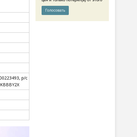
0223493, р/c
AKBBBY2X