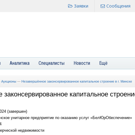
Заявки
Сообщения
я
Аналитика
Специалисты
Новости
Ещё
—
Аукционы
—
Незавершённое законсервированное капитальное строение в г. Минске
 законсервированное капитальное строение
024 (завершен)
нское унитарное предприятие по оказанию услуг «БелЮрОбеспечение»
4
ерческой недвижимости