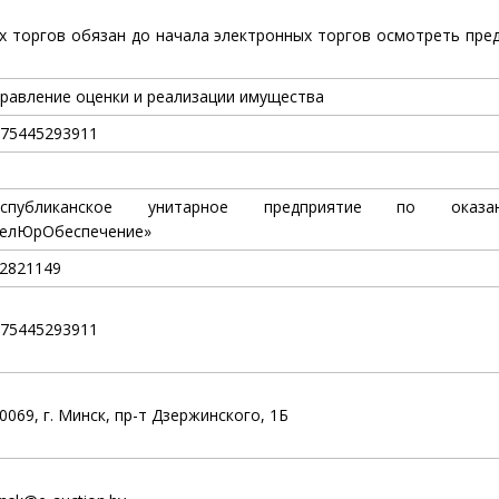
х торгов обязан до начала электронных торгов осмотреть пред
равление оценки и реализации имущества
75445293911
еспубликанское унитарное предприятие по оказа
елЮрОбеспечение»
2821149
75445293911
0069, г. Минск, пр-т Дзержинского, 1Б