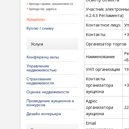
Аренда гаража, машиноместа
Участник электронны
Аренда юр. адреса
п.2.4.3 Регламента)
Аукционы
Контактное лицо:
Уп
Куплю / сниму
Контакты:
+3
Организатор торгов
Услуги
Р
Наименование
Конференц-залы
«Б
Управление
УНП организации
19
недвижимостью
Контакты
Страхование
недвижимости
организатора
+3
аукциона
Оценка недвижимости
Адрес
Проведение аукционов и
конкурсов
организатора
22
аукциона
Дизайн интерьера
Email