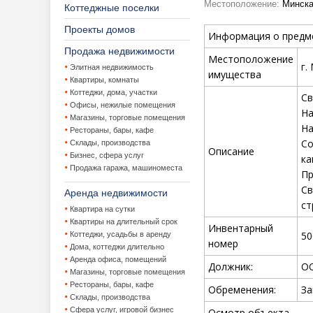
Местоположение:
Минская
Коттеджные поселки
Проекты домов
Информация о предм
Продажа недвижимости
Местоположение
г.
Элитная недвижимость
имущества
Квартиры, комнаты
Коттеджи, дома, участки
Св
Офисы, нежилые помещения
На
Магазины, торговые помещения
На
Рестораны, бары, кафе
Со
Склады, производства
Описание
Бизнес, сфера услуг
ка
Продажа гаража, машиноместа
Пр
С
Аренда недвижимости
ст
Квартира на сутки
Квартиры на длительный срок
Инвентарный
50
Коттеджи, усадьбы в аренду
номер
Дома, коттеджи длительно
Аренда офиса, помещений
Должник:
ОО
Магазины, торговые помещения
Рестораны, бары, кафе
Обременения:
За
Склады, производства
Сфера услуг, игровой бизнес
Осмотр объекта