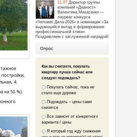
21.07
Директор группы
компаний «Дианэст»
Валентина Михасенко —
лауреат конкурса
«Человек Дела-2026» в номинации «За
выдающийся вклад в формирование
профессиональной этики».
Поздравляем с заслуженной наградой!
Опрос
Как вы считаете, покупать
этажное
квартиру лучше сейчас или
а постройки,
следует подождать?
ьная, 4.
Покупать сейчас, пока не
на на
50 %).
стало еще дороже
онного
Подождать – цены сами
снизятся
Все зависит от конкретного
варианта / цены
Я который год жду снижения
цен и только потерял(а) от этого