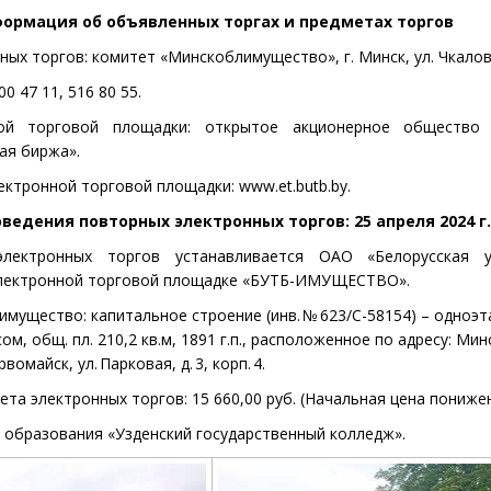
ормация об объявленных торгах и предмет
ах торгов
ных торгов:
комитет «
Минскоблимущество», г. Минск, ул. Чкало
00 47 11, 516 80 55.
ной торговой площадки:
открытое акционерное общество 
ая биржа»
.
ектронной торговой площадки:
www
.et.butb.by
.
оведения
повторных электронных торгов: 25 апреля 2024 г
электронных торгов
устанавливается
ОАО «Белорусская у
электронной торговой площадке «БУТБ-ИМУЩЕСТВО».
имущество: капитальное строение
(инв. № 623/С-58154) –
одноэ
сом,
общ. пл. 210,2
кв.м, 1891 г.п., расположенное по адресу: Мин
вомайск, ул. Парковая, д. 3, корп. 4.
ета электронных торгов:
15 660,00
руб.
(
Начальная цена пониже
 образования «
Узденский государственный колледж».