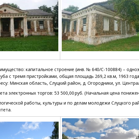
имущество: капитальное строение
(инв. №
640/С-100884) – одно
луба
с тремя пристройками,
общая площадь 269,2
кв.м, 1963 год
су: Минская область, Слуцкий район, д. Огородники, ул. Централ
ета электронных торгов: 53 500,00 руб
.
(
Начальная цена пониже
логической работы, культуры и по делам молодежи Слуцкого
рай
итета.