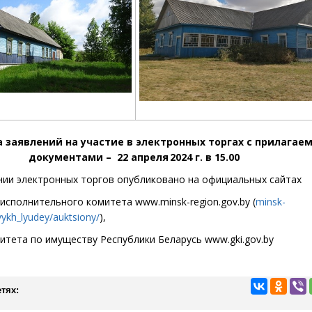
 заявлений на участие в электронных торгах
с прилагае
документами –
22 апреля
2024 г. в 15.00
ии электронных торгов опубликовано на официальных сайтах
 исполнительного комитета
www
.minsk-region.gov.by
(
minsk-
vykh_lyudey/auktsiony/
),
итета по имуществу Республики Беларусь
www
.gki.gov.by
тях: