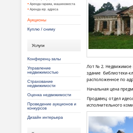
Аренда гаража, машиноместа
Аренда юр. адреса
Аукционы
Куплю / сниму
Услуги
Конференц-залы
Лот №
2. Недвижимое 
Управление
недвижимостью
здание библиотеки-к
расположенное по адре
Страхование
недвижимости
Начальная цена
предм
Оценка недвижимости
Продавец:
отдел идео
Проведение аукционов и
исполнительного ком
конкурсов
Дизайн интерьера