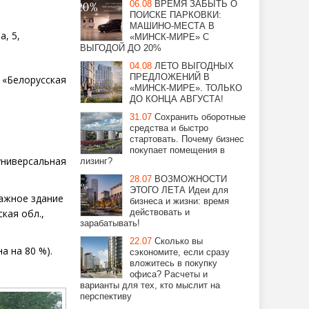
06.08
ВРЕМЯ ЗАБЫТЬ О
ПОИСКЕ ПАРКОВКИ:
МАШИНО-МЕСТА В
ва, 5,
«МИНСК-МИРЕ» С
ВЫГОДОЙ ДО 20%
04.08
ЛЕТО ВЫГОДНЫХ
ПРЕДЛОЖЕНИЙ В
«Белорусская
«МИНСК-МИРЕ». ТОЛЬКО
ДО КОНЦА АВГУСТА!
31.07
Сохранить оборотные
средства и быстро
.
стартовать. Почему бизнес
покупает помещения в
ниверсальная
лизинг?
28.07
ВОЗМОЖНОСТИ
ЭТОГО ЛЕТА Идеи для
тажное
здание
бизнеса и жизни: время
ская обл.,
действовать и
зарабатывать!
22.07
Сколько вы
на на
80 %).
сэкономите, если сразу
вложитесь в покупку
офиса? Расчеты и
варианты для тех, кто мыслит на
перспективу