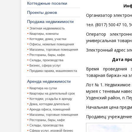
Коттеджные поселки
Инф
Проекты домов
Организатор электрон
Продажа недвижимости
тел. (8017) 500
47 10, 5
Элитная недвижимость
Оператор электрон
Квартиры, комнаты
Коттеджи, дома, участки
универсальная товарн
Офисы, нежилые помещения
Электронный адрес эл
Магазины, торговые помещения
Рестораны, бары, кафе
Дата пр
Склады, производства
Бизнес, сфера услуг
Время проведения 
Продажа гаража, машиноместа
товарная биржа» на 
Аренда недвижимости
Лот № 1.
Недвижимое 
Квартира на сутки
музе
я
с теневым наве
Квартиры на длительный срок
Узденский район, п. Пер
Коттеджи, усадьбы в аренду
Дома, коттеджи длительно
Начальная цена предм
Аренда офиса, помещений
Магазины, торговые помещения
Продавец:
учреждение
Рестораны, бары, кафе
Склады, производства
Сфера услуг, игровой бизнес