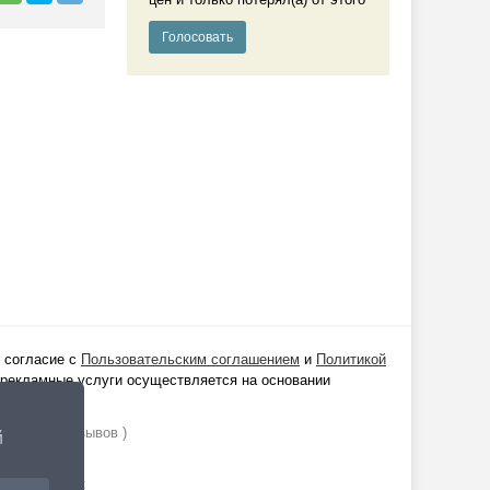
 согласие с
Пользовательским соглашением
и
Политикой
 рекламные услуги осуществляется на основании
ании
1529
отзывов )
й
Realt Mobile: