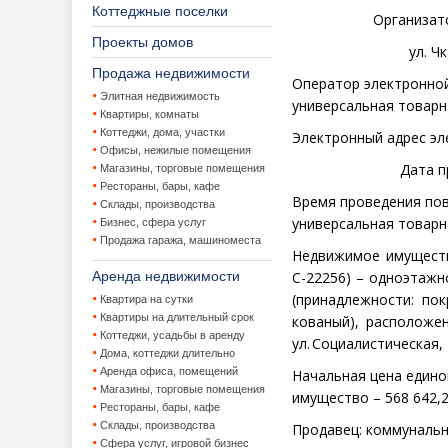
Коттеджные поселки
Организат
Проекты домов
ул. Чк
Продажа недвижимости
Оператор электронно
Элитная недвижимость
универсальная товарн
Квартиры, комнаты
Коттеджи, дома, участки
Электронный адрес эл
Офисы, нежилые помещения
Дата п
Магазины, торговые помещения
Рестораны, бары, кафе
Время проведения по
Склады, производства
универсальная товар
Бизнес, сфера услуг
Продажа гаража, машиноместа
Н
едвижимое имуществ
Аренда недвижимости
С-22256) – одноэтаж
(принадлежности: по
Квартира на сутки
Квартиры на длительный срок
кованый), расположен
Коттеджи, усадьбы в аренду
ул. Социалистическая,
Дома, коттеджи длительно
Аренда офиса, помещений
Начальная цена едино
Магазины, торговые помещения
имущество – 568 642,22
Рестораны, бары, кафе
Склады, производства
Продавец:
коммунально
Сфера услуг, игровой бизнес