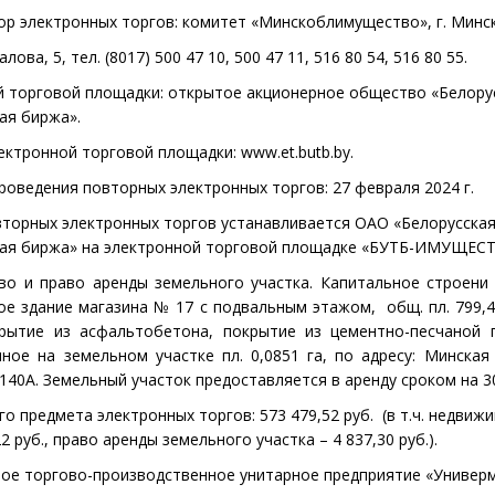
ор электронных торгов:
комитет «
Минскоблимущество», г. Минс
алова, 5, тел. (8017) 500 47 10,
500 47 11, 516 80 54, 516 80 55.
й торговой площадки:
открытое акционерное общество «Белору
ая биржа».
ектронной торговой площадки:
www
.et.butb.by.
роведения повторных электронных торгов:
2
7 февраля 2024
г.
вторных электронных торгов
устанавливается
ОАО «Белорусска
ная биржа» на электронной торговой площадке «БУТБ-ИМУЩЕС
о и право аренды земельного участка.
Капитальное
строен
ное
здание магазина № 17
с подвальным этажом,
общ. пл
. 799,4
крытие из асфальтобетона, покрытие из цементно-песчаной 
ное на земельном участке пл. 0,0851 га, по адресу: Минская об
 140А. Земельный участок предоставляется в аренду сроком на 30
го предмета электронных торгов:
573 479,52
руб.
(в
т.ч. недвиж
 руб., право аренды земельного участка – 4 837,30 руб.).
е торгово-производственное унитарное предприятие «Универм