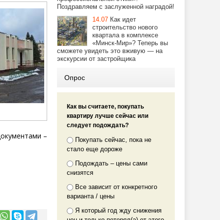
Поздравляем с заслуженной наградой!
14.07
Как идет
строительство нового
квартала в комплексе
«Минск-Мир»? Теперь вы
сможете увидеть это вживую — на
экскурсии от застройщика
Опрос
Как вы считаете, покупать
квартиру лучше сейчас или
следует подождать?
документами –
Покупать сейчас, пока не
стало еще дороже
Подождать – цены сами
снизятся
Все зависит от конкретного
варианта / цены
Я который год жду снижения
цен и только потерял(а) от этого