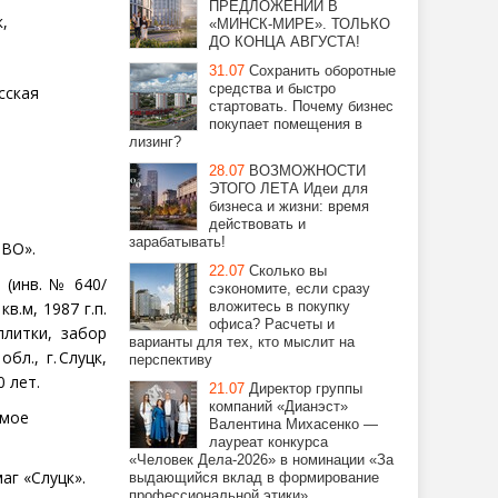
ПРЕДЛОЖЕНИЙ В
к,
«МИНСК-МИРЕ». ТОЛЬКО
ДО КОНЦА АВГУСТА!
31.07
Сохранить оборотные
средства и быстро
сская
стартовать. Почему бизнес
покупает помещения в
лизинг?
28.07
ВОЗМОЖНОСТИ
ЭТОГО ЛЕТА Идеи для
бизнеса и жизни: время
я
действовать и
зарабатывать!
ТВО».
22.07
Сколько вы
и
(инв. № 640/
сэкономите, если сразу
 кв.м, 1987 г.п.
вложитесь в покупку
офиса? Расчеты и
плитки, забор
варианты для тех, кто мыслит на
л., г. Слуцк,
перспективу
 лет.
21.07
Директор группы
компаний «Дианэст»
имое
Валентина Михасенко —
лауреат конкурса
«Человек Дела-2026» в номинации «За
аг «Слуцк».
выдающийся вклад в формирование
профессиональной этики».