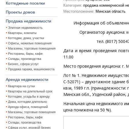
Коттеджные поселки
Категория:
продажа коммерческой н
Местоположение:
Минская область
Проекты домов
Продажа недвижимости
Информация об объявленно
Элитная недвижимость
Организатор аукциона:
к
Квартиры, комнаты
Коттеджи, дома, участки
тел. (8017) 5004
Офисы, нежилые помещения
Магазины, торговые помещения
Д
ата и время проведения повт
Рестораны, бары, кафе
1
1.00
Склады, производства
Бизнес, сфера услуг
Место проведения аукциона: г. Ми
Продажа гаража, машиноместа
Лот № 1.
Недвижимое имущество
Аренда недвижимости
С-52071) – двухэтажное
здание 
Квартира на сутки
кв.м, 1989 г.п. (принадлежности:
Квартиры на длительный срок
Минская обл., Узденский район, д
Коттеджи, усадьбы в аренду
Дома, коттеджи длительно
Начальная цена недвижимого и
Аренда офиса, помещений
цена понижена на
5
0 %
).
Магазины, торговые помещения
Рестораны, бары, кафе
Склады, производства
Сфера услуг, игровой бизнес