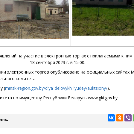
явлений на участие в
электронных торгах
с прилагаемыми к ним
18 сентября
2023 г. в 15.00.
ии электронных торгов опубликовано на официальных сайтах 
ельного комитета
by
(
minsk-region.gov.by/dlya_delovykh_lyudey/auktsiony/
),
итета по имуществу Республики Беларусь
www
.gki.gov.by
тях: