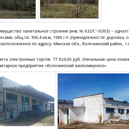
имущество: капитальное строение
(инв. №
632/С-16303) – одно
есами, общ. пл. 306,4
кв.м, 1980 г.п. (принадлежности: дорожка, 
, расположенное по адресу: Минская обл., Воложинский район,
г.
ета электронных торгов: 77 624,00
руб.
(
Начальная цена пони
нитарное предприятие «Воложинский жилкоммунхоз».