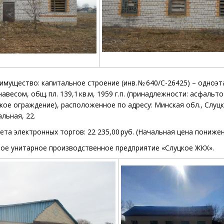
 имущество: капитальное строение
(инв. № 640/С-26425) – одно
навесом, общ. пл. 139,1
кв.м, 1959 г.п. (принадлежности: асфаль
кое ограждение), расположенное по адресу: Минская обл., Слуцк
альная, 22.
ета электронных торгов: 22 235,00 руб
. (
Начальная цена понижена
ое унитарное производственное предприятие «Слуцкое ЖКХ».