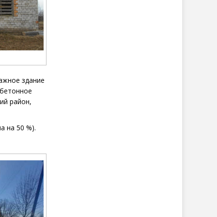
этажное
здание
тобетонное
ий район,
 на 50 %).