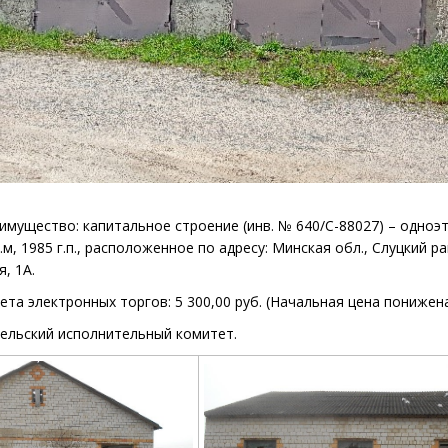
имущество: капитальное строение
(инв. №
640/С-88027) – одно
.м, 1985 г.п., расположенное по адресу: Минская обл., Слуцкий ра
, 1А.
ета электронных торгов:
5 300,00
руб
.
(
Начальная цена понижен
сельский исполнительный комитет.