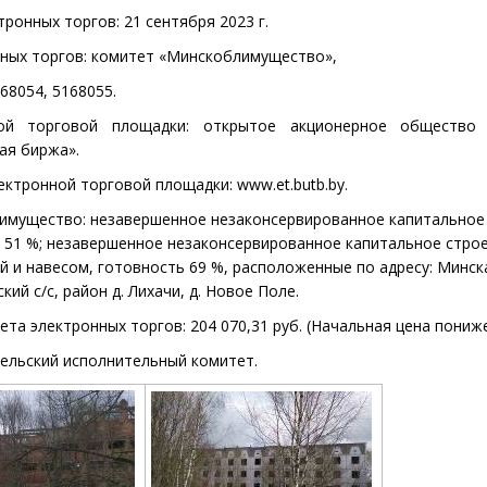
тронных торгов:
21 сентября 2023 г.
ных торгов:
комитет «
Минскоблимущество»,
168054, 5168055.
ной торговой площадки:
открытое акционерное общество 
ая биржа».
ектронной торговой площадки:
www
.et.butb.by.
 имущество: незавершенное незаконсервированное капитальное
 51 %;
незавершенное
незаконсервированное капитальное стро
й и навесом, готовность 69 %, расположенные по адресу:
Минска
ий с/с, район д. Лихачи, д. Новое Поле.
ета электронных торгов: 204 070,31
руб. (
Начальная цена пониже
ельский исполнительный комитет.