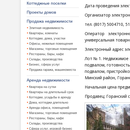
Коттеджные поселки
Дата проведения элек
Проекты домов
Организатор электрон
Продажа недвижимости
тел. (8017) 5004710, 5
Элитная недвижимость
Оператор электрон
Квартиры, комнаты
Коттеджи, дома, участки
универсальная товарн
Офисы, нежилые помещения
Электронный адрес эл
Магазины, торговые помещения
Рестораны, бары, кафе
Лот №
1. Недвижимое
Склады, производства
подвалом, готовность
Бизнес, сфера услуг
Продажа гаража, машиноместа
подвалом, пристройко
Минский район, Горанск
Аренда недвижимости
Начальная цена
предм
Квартира на сутки
Квартиры на длительный срок
Продавец:
Горанский
с
Коттеджи, усадьбы в аренду
Дома, коттеджи длительно
Аренда офиса, помещений
Магазины, торговые помещения
Рестораны, бары, кафе
Склады, производства
Сфера услуг, игровой бизнес