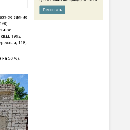
этажное
здание
498) –
льное
 кв.м, 1992
бережная, 11Б,
 на 50 %).