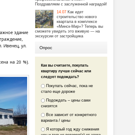
Поздравляем с заслуженной наградой!
14.07
Как идет
строительство нового
квартала в комплексе
«Минск-Мир»? Теперь вы
сможете увидеть это вживую — на
этажное
здание
экскурсии от застройщика
ограждение,
п
. Ивенец, ул.
Опрос
жена на
20 %).
Как вы считаете, покупать
квартиру лучше сейчас или
следует подождать?
Покупать сейчас, пока не
стало еще дороже
Подождать – цены сами
снизятся
Все зависит от конкретного
варианта / цены
Я который год жду снижения
цен и только потерял(а) от этого