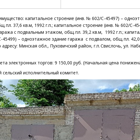
имущество: капитальное строение
(инв. № 602/С-45497) – одно
бщ.
пл. 37,6 кв.м, 1992 г.п.;
капитальное строение
(инв. № 602/С-45
гаража
с подвальным этажом, общ.
пл. 39,2 кв.м,
1992
г.п.;
капита
С-45499) – одноэтажное
здание гаража
с подвалом, общ.
пл. 42,0
 адресу: Минская обл., Пуховичский район, г.п. Свислочь, ул. На
ета электронных торгов: 9 150,00 руб.
(Начальная цена понижена
й
сельский исполнительный комитет.