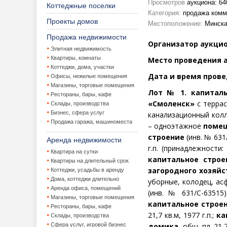
Просмотров
аукциона: 64
Коттеджные поселки
Категория:
продажа комм
Проекты домов
Местоположение:
Минска
Продажа недвижимости
Организатор аукци
Элитная недвижимость
Квартиры, комнаты
Место проведения ау
Коттеджи, дома, участки
Дата и время провед
Офисы, нежилые помещения
Магазины, торговые помещения
Лот № 1.
капитал
Рестораны, бары, кафе
«Смоленск»
с террас
Склады, производства
Бизнес, сфера услуг
канализационный кол
Продажа гаража, машиноместа
– одноэтажное
помещ
строение
(инв. № 631
Аренда недвижимости
г.п. (принадлежности
Квартира на сутки
капитальное строе
Квартиры на длительный срок
загородного хозяйс
Коттеджи, усадьбы в аренду
Дома, коттеджи длительно
уборные, колодец, ас
Аренда офиса, помещений
(инв. № 631/С-6351
Магазины, торговые помещения
капитальное строе
Рестораны, бары, кафе
21,7 кв.м, 1977 г.п.;
ка
Склады, производства
Сфера услуг, игровой бизнес
домика,
общ. пл. 21,7