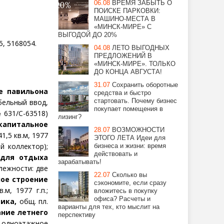
06.08
ВРЕМЯ ЗАБЫТЬ О
ПОИСКЕ ПАРКОВКИ:
МАШИНО-МЕСТА В
«МИНСК-МИРЕ» С
ВЫГОДОЙ ДО 20%
, 5168054.
04.08
ЛЕТО ВЫГОДНЫХ
ПРЕДЛОЖЕНИЙ В
«МИНСК-МИРЕ». ТОЛЬКО
ДО КОНЦА АВГУСТА!
31.07
Сохранить оборотные
е павильона
средства и быстро
стартовать. Почему бизнес
абельный ввод,
покупает помещения в
 631/С-63518)
лизинг?
капитальное
28.07
ВОЗМОЖНОСТИ
1,5 кв.м, 1977
ЭТОГО ЛЕТА Идеи для
й коллектор);
бизнеса и жизни: время
действовать и
 для отдыха
зарабатывать!
длежности: две
22.07
Сколько вы
ое строение
сэкономите, если сразу
.м, 1977 г.п.;
вложитесь в покупку
офиса? Расчеты и
ика,
общ. пл.
варианты для тех, кто мыслит на
ание летнего
перспективу
– одноэтажное