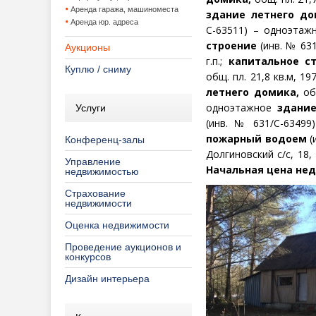
Аренда гаража, машиноместа
здание летнего до
Аренда юр. адреса
С-63511) – одноэта
строение
(инв. № 63
Аукционы
г.п.;
капитальное с
Куплю / сниму
общ. пл. 21,8 кв.м, 197
летнего домика,
общ
одноэтажное
здани
Услуги
(инв. № 631/С-6349
пожарный водоем
(
Конференц-залы
Долгиновский с/с, 18,
Управление
Начальная цена нед
недвижимостью
Страхование
недвижимости
Оценка недвижимости
Проведение аукционов и
конкурсов
Дизайн интерьера