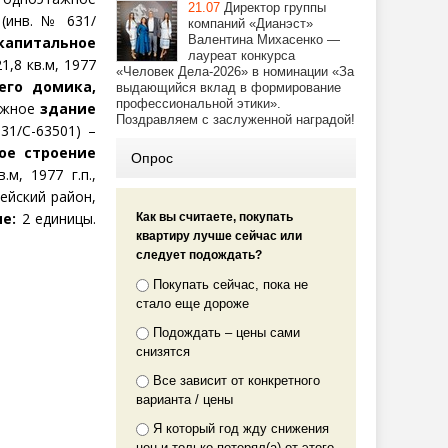
21.07
Директор группы
(инв. № 631/
компаний «Дианэст»
Валентина Михасенко —
капитальное
лауреат конкурса
1,8 кв.м, 1977
«Человек Дела-2026» в номинации «За
его домика,
выдающийся вклад в формирование
профессиональной этики».
тажное
здание
Поздравляем с заслуженной наградой!
31/С-63501) –
ое строение
Опрос
.м, 1977 г.п.,
ейский
район,
е:
2 единицы.
Как вы считаете, покупать
квартиру лучше сейчас или
следует подождать?
Покупать сейчас, пока не
стало еще дороже
Подождать – цены сами
снизятся
Все зависит от конкретного
варианта / цены
Я который год жду снижения
цен и только потерял(а) от этого