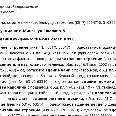
6
ерческой недвижимости
я область
она:
комитет «Минскоблимущество», тел. (8017) 5004710, 5168055
кциона: г. Минск, ул. Чкалова, 5.
ения аукциона: 28 июня 2023 г. в 11.00
ьное строение
(инв. № 631/С-63517) – одноэтажное
здани
ой и навесом,
общ. пл. 141,6 кв.м, 1978 г.п. (принадлежности: к
лектор, асфальтная площадка);
капитальное строение
(инв. №
ение для настольного тенниса,
общ. пл. 16,9 кв.м, 2002 г.п.;
/С-63498) – одноэтажное
здание бани
с пристройкой, общ. пл. 4
: сарай, водонапорная башня, кабельный ввод, канализационны
ние
(инв. № 631/С-63516) – одноэтажное
здание домика
тва Каролина
с подвалом, общ. пл. 174,2 кв.м, 1977 г.п. (прина
фальтовая площадка, кабельный ввод, ограждение);
капитальн
5) – одноэтажное
здание летнего домика,
общ. пл. 21,7 кв
ние
(инв. № 631/С-63514) – одноэтажное
здание летнего дом
питальное строение
(инв. № 631/С-63513) – одноэтажное
зд
 кв.м, 1977 г.п.;
капитальное строение
(инв. № 631/С-63512) 