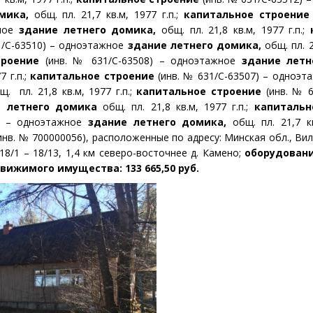
мика,
общ. пл. 21,7 кв.м, 1977 г.п.;
капитальное строение
жное
здание летнего домика,
общ. пл. 21,8 кв.м, 1977 г.п.;
1/С-63510) – одноэтажное
здание летнего домика,
общ. пл. 2
троение
(инв. № 631/С-63508) – одноэтажное
здание летн
7 г.п.;
капитальное строение
(инв. № 631/С-63507) – одноэ
. пл. 21,8 кв.м, 1977 г.п.;
капитальное строение
(инв. № 6
е летнего домика
общ. пл. 21,8 кв.м, 1977 г.п.;
капитальн
9) – одноэтажное
здание летнего домика,
общ. пл. 21,7 кв
инв. № 700000056), расположенные по адресу:
Минская обл
.,
Вил
 18/1 – 18/13, 1,4 км северо-восточнее д. Камено;
оборудовани
вижимого имущества: 133 665,50 руб.