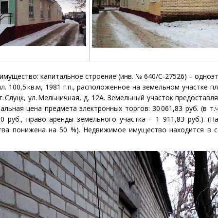
имущество: капитальное строение
(инв. № 640/С-27526) –
одноэт
пл. 100,5
кв.м, 1981 г.п., расположенное на земельном участке пл.
 г. Слуцк, ул. Мельничная, д. 12А. Земельный участок предоставл
альная цена предмета электронных торгов:
30
061,83
руб. (в
т.
0 руб., право аренды земельного участка – 1 911,83 руб.). (Н
ва понижена на 50 %). Недвижимое имущество находится в с