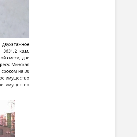
о-двухэтажное
. 3631,2
кв.м,
ной смеси, две
дресу: Минская
у сроком на 30
мое имущество
мое имущество