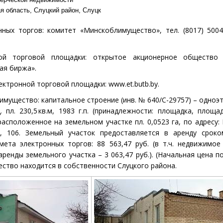
 область, Слуцкий район, Слуцк
нных торгов:
комитет «
Минскоблимущество», тел. (8017) 5004
ной торговой площадки:
открытое акционерное общество 
ая биржа».
ектронной торговой площадки:
www
.et.butb.by.
имущество: капитальное строение
(
инв. № 640/С-29757) –
одноэт
. пл. 230,5
кв.м, 1983 г.п. (принадлежности: площадка, площа
расположенное на земельном участке пл. 0,0523 га, по адресу: 
кая, 106. Земельный участок предоставляется в аренду срок
мета электронных торгов:
88 563,47
руб.
(в т.ч. недвижимо
аренды земельного участка – 3 063,47 руб.). (
Начальная цена п
ство находится в собственности Слуцкого района.