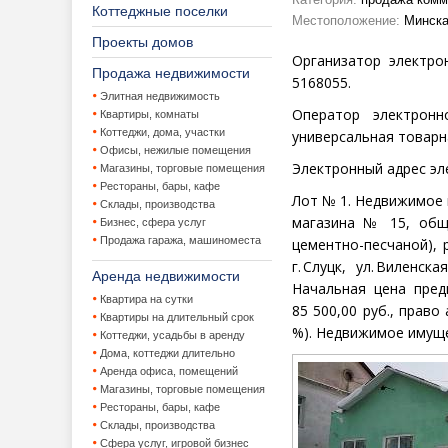
Коттеджные поселки
Местоположение:
Минская
Проекты домов
Организатор электро
Продажа недвижимости
5168055.
Элитная недвижимость
Оператор электрон
Квартиры, комнаты
Коттеджи, дома, участки
универсальная товарн
Офисы, нежилые помещения
Электронный адрес эл
Магазины, торговые помещения
Рестораны, бары, кафе
Лот № 1.
Недвижимое 
Склады, производства
магазина № 15
, общ
Бизнес, сфера услуг
Продажа гаража, машиноместа
цементно-песчаной), 
г. Слуцк, ул. Виленс
Аренда недвижимости
Начальная цена пред
Квартира на сутки
85 500,00 руб., право 
Квартиры на длительный срок
%).
Недвижимое имуще
Коттеджи, усадьбы в аренду
Дома, коттеджи длительно
Аренда офиса, помещений
Магазины, торговые помещения
Рестораны, бары, кафе
Склады, производства
Сфера услуг, игровой бизнес