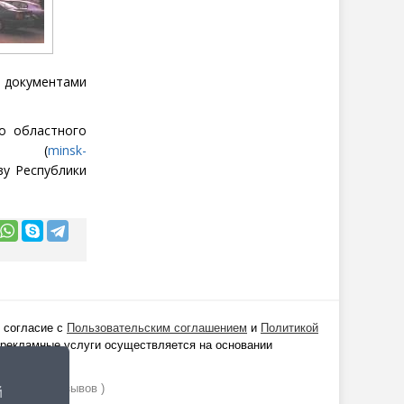
м документами
о областного
(
minsk-
ву Республики
 согласие с
Пользовательским соглашением
и
Политикой
 рекламные услуги осуществляется на основании
ании
1529
отзывов )
й