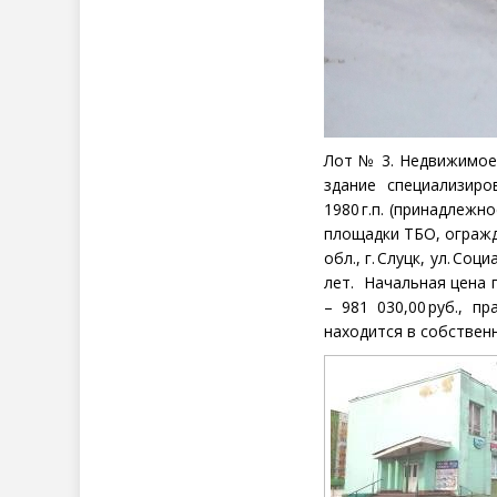
Лот №
3. Недвижимое
здание специализиро
1980 г.п. (принадлежн
площадки ТБО, огражде
обл., г. Слуцк, ул. С
лет.
Начальная цена 
– 981 030,00 руб., п
находится в собствен