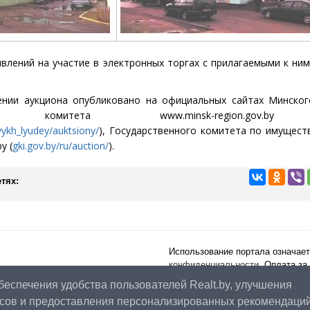
явлений на участие в
электронных торгах
с прилагаемыми к ни
ен
ии аукциона опубликовано на официальных сайтах Минског
льного комитета
www
.minsk-region.gov.by
vykh_lyudey/auktsiony/
), Государственного комитета по имущест
.by
(
gki.gov.by/ru/auction/
).
тях:
Использование портала означает
конфиденциальности
. Оплата за
публичного договора
.
беспечения удобства пользователей Realt.by, улучшения
Наш рейтинг:
4.87
из
5
(на основ
сов и предоставления персонализированных рекомендаци