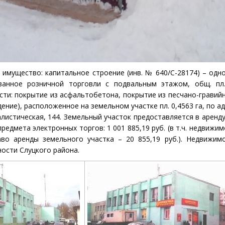
 имущество: капитальное строение
(инв. № 640/С-28174) – одн
ванное розничной торговли
с подвальным этажом, общ. пл
ости: покрытие из асфальтобетона, покрытие из песчано-гравий
ние), расположенное на земельном участке пл. 0,4563 га, по а
оциалистическая, 144. Земельный участок предоставляется в аренд
предмета электронных торгов:
1 001 885,19
руб.
(в
т.ч. недвижи
раво аренды земельного участка – 20 855,19 руб.). Недвижи
ности Слуцкого района.