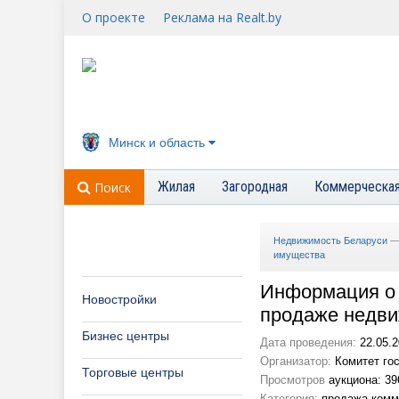
О проекте
Реклама на Realt.by
Минск и область
Жилая
Загородная
Коммерческа
Поиск
Недвижимость Беларуси
имущества
Информация о п
Новостройки
продаже недви
Бизнес центры
Дата проведения:
22.05.2
Организатор:
Комитет гос
Торговые центры
Просмотров
аукциона: 39
Категория:
продажа комм