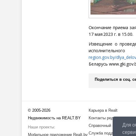
Окончание приема за
17
мая 2023 г. в 15.00.
Извещение о провед
исполните
region.gov.by/dlya_delo
Беларусь
www
.gki.gov
Поделиться в соц. се
© 2005-2026
Карьера в Realt
Недвижимость на REALT.BY
Контакты редакции
Для о
Справочный центр
Наши проекты:
серви
Служба поддержки
Мобильное приложение Realt.by