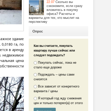
22.07
Сколько вы
сэкономите, если сразу
вложитесь в покупку
офиса? Расчеты и
варианты для тех, кто мыслит на
перспективу
Опрос
ажное здание
 0,0180 га, по
Как вы считаете, покупать
яется в аренду
квартиру лучше сейчас или
ч. недвижимое
следует подождать?
ачальная цена
Покупать сейчас, пока не
обственности
стало еще дороже
Подождать – цены сами
снизятся
Все зависит от конкретного
варианта / цены
Я который год жду снижения
цен и только потерял(а) от этого