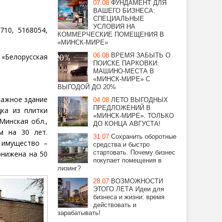
07.08
ФУНДАМЕНТ ДЛЯ
ВАШЕГО БИЗНЕСА:
СПЕЦИАЛЬНЫЕ
УСЛОВИЯ НА
710, 5168054,
КОММЕРЧЕСКИЕ ПОМЕЩЕНИЯ В
«МИНСК-МИРЕ»
06.08
ВРЕМЯ ЗАБЫТЬ О
«Белорусская
ПОИСКЕ ПАРКОВКИ:
МАШИНО-МЕСТА В
«МИНСК-МИРЕ» С
ВЫГОДОЙ ДО 20%
ажное здание
04.08
ЛЕТО ВЫГОДНЫХ
ПРЕДЛОЖЕНИЙ В
дка из плитки
«МИНСК-МИРЕ». ТОЛЬКО
Минская обл.,
ДО КОНЦА АВГУСТА!
ом на 30 лет.
31.07
Сохранить оборотные
е имущество –
средства и быстро
стартовать. Почему бизнес
онижена на 50
покупает помещения в
лизинг?
28.07
ВОЗМОЖНОСТИ
ЭТОГО ЛЕТА Идеи для
бизнеса и жизни: время
действовать и
зарабатывать!