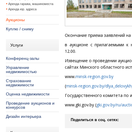
Аренда гаража, машиноместа
Аренда юр. адреса
Аукционы
Куплю / сниму
Окончание приема заявлений на
в аукционе
с прилагаемыми к 
Услуги
12.00.
Конференц-залы
Извещение о проведен
ии аукци
сайтах Минского областного ис
Управление
недвижимостью
www
.
minsk-region.gov.by
Страхование
недвижимости
(
minsk-region.gov.by/dlya_delovykh
Оценка недвижимости
Государственного комитета по 
Проведение аукционов и
www
.gki.gov.by
(
gki.gov.by/ru/aucti
конкурсов
Дизайн интерьера
Поделиться в соц. сетях: