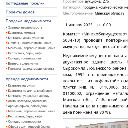
Просмотров
аукциона: 275
Коттеджные поселки
Категория:
продажа коммерческой н
Проекты домов
Местоположение:
Минская область
Продажа недвижимости
1
1 января
202
3 г. в 10.00
Элитная недвижимость
Квартиры, комнаты
К
омитет «Минскоблимущество» (т
Коттеджи, дома, участки
5004710) проводит повторны
Офисы, нежилые помещения
имущества, находящегося
в со
Магазины, торговые помещения
Рестораны, бары, кафе
Недвижимое имущество: капита
Склады, производства
двухэтажное
здание школы
Бизнес, сфера услуг
Сырокомли Любанского район
Продажа гаража, машиноместа
кв.м, 1992 г.п. (принадлежнос
Аренда недвижимости
покрытие
из асфальтобетона
Квартира на сутки
плитки инв. № 01100006, за
Квартиры на длительный срок
01100002, ограждение металл
Коттеджи, усадьбы в аренду
Минская обл., Любанский рай
Дома, коттеджи длительно
Начальная цена недвижимого и
Аренда офиса, помещений
Магазины, торговые помещения
цена понижена на 80 %).
Рестораны, бары, кафе
Склады, производства
Сфера услуг, игровой бизнес