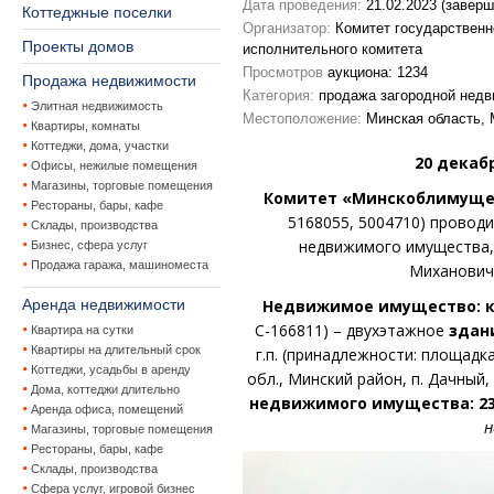
Дата проведения:
21.02.2023 (заверш
Коттеджные поселки
Организатор:
Комитет государственн
Проекты домов
исполнительного комитета
Просмотров
аукциона: 1234
Продажа недвижимости
Категория:
продажа загородной нед
Элитная недвижимость
Местоположение:
Минская область, 
Квартиры, комнаты
Коттеджи, дома, участки
20 декабр
Офисы, нежилые помещения
Магазины, торговые помещения
Комитет «Минскоблимущ
Рестораны, бары, кафе
5168055, 5004710) провод
Склады, производства
недвижимого имущества,
Бизнес, сфера услуг
Продажа гаража, машиноместа
Миханович
Аренда недвижимости
Недвижимое имущество: к
С-166811) – двухэтажное
здан
Квартира на сутки
Квартиры на длительный срок
г.п. (принадлежности: площадк
Коттеджи, усадьбы в аренду
обл., Минский район, п. Дачный,
Дома, коттеджи длительно
недвижимого имущества: 23
Аренда офиса, помещений
н
Магазины, торговые помещения
Рестораны, бары, кафе
Склады, производства
Сфера услуг, игровой бизнес