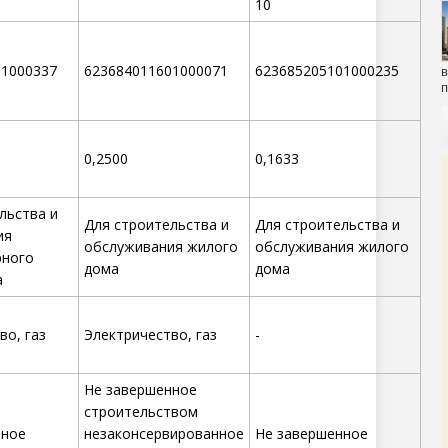
10
01000337
623684011601000071
623685205101000235
в
п
0,2500
0,1633
льства и
Для строительства и
Для строительства и
ия
обслуживания жилого
обслуживания жилого
рного
дома
дома
а
во, газ
Электричество, газ
-
Не завершенное
строительством
нное
незаконсервированное
Не завершенное