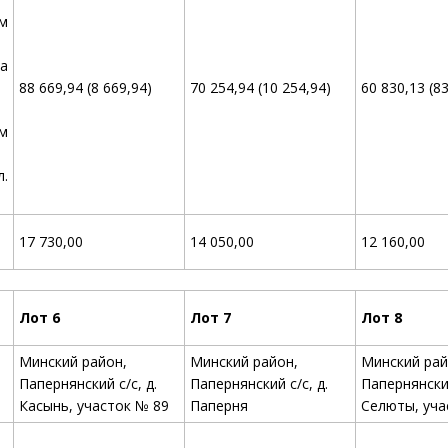
ом
а
88 669,94 (8 669,94)
70 254,94 (10 254,94)
60 830,13 (8
м
л.
17 730,00
14 050,00
12 160,00
Лот 6
Лот 7
Лот 8
Минский район,
Минский район,
Минский рай
Папернянский с/с, д.
Папернянский с/с, д.
Папернянский
Касынь, участок № 89
Паперня
Селюты, уча