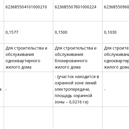
623685504101000210
623685507601000224
6236855096
0,1577
0,1500
0,1030
Для строительства и
Для строительства и
Для строите
обслуживания
обслуживания
обслуживан
одноквартирного
блокированного
однокварти
жилого дома
жилого дома
жилого дом
- (участок находится в
охранной зоне линий
а
-
электропередачи,
-
площадь охранной
зоны – 0,0216 га)