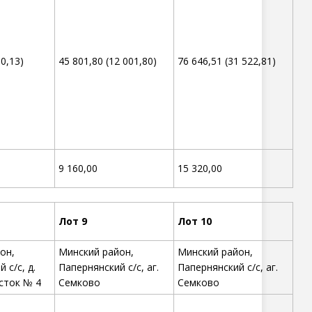
30,13)
45 801,80 (12 001,80)
76 646,51 (31 522,81)
9 160,00
15 320,00
Лот 9
Лот 10
он,
Минский район,
Минский район,
 с/с, д.
Папернянский с/с, аг.
Папернянский с/с, аг.
сток № 4
Семково
Семково