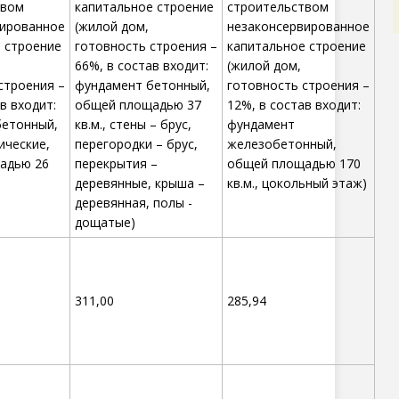
твом
капитальное строение
строительством
вированное
(жилой дом,
незаконсервированное
 строение
готовность строения –
капитальное строение
66%, в состав входит:
(жилой дом,
строения –
фундамент бетонный,
готовность строения –
в входит:
общей площадью 37
12%, в состав входит:
бетонный,
кв.м., стены – брус,
фундамент
ические,
перегородки – брус,
железобетонный,
адью 26
перекрытия –
общей площадью 170
деревянные, крыша –
кв.м., цокольный этаж)
деревянная, полы -
дощатые)
311,00
285,94