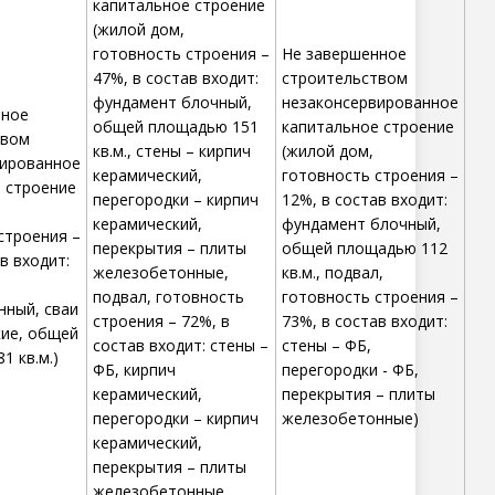
капитальное строение
(жилой дом,
готовность строения –
Не завершенное
47%, в состав входит:
строительством
фундамент блочный,
незаконсервированное
нное
общей площадью 151
капитальное строение
твом
кв.м., стены – кирпич
(жилой дом,
вированное
керамический,
готовность строения –
 строение
перегородки – кирпич
12%, в состав входит:
керамический,
фундамент блочный,
строения –
перекрытия – плиты
общей площадью 112
в входит:
железобетонные,
кв.м., подвал,
подвал, готовность
готовность строения –
ный, сваи
строения – 72%, в
73%, в состав входит:
ие, общей
состав входит: стены –
стены – ФБ,
1 кв.м.)
ФБ, кирпич
перегородки - ФБ,
керамический,
перекрытия – плиты
перегородки – кирпич
железобетонные)
керамический,
перекрытия – плиты
железобетонные,