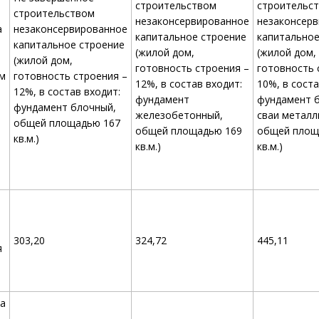
строительством
строительс
строительством
незаконсервированное
незаконсер
а
незаконсервированное
капитальное строение
капитальное
капитальное строение
(жилой дом,
(жилой дом,
(жилой дом,
готовность строения –
готовность 
м
готовность строения –
12%, в состав входит:
10%, в соста
12%, в состав входит:
фундамент
фундамент 
фундамент блочный,
железобетонный,
сваи металл
общей площадью 167
общей площадью 169
общей площ
кв.м.)
кв.м.)
кв.м.)
303,20
324,72
445,11
я
а