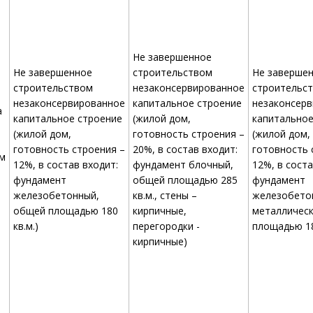
Не завершенное
Не завершенное
строительством
Не заверше
строительством
незаконсервированное
строительс
незаконсервированное
капитальное строение
незаконсер
а
капитальное строение
(жилой дом,
капитальное
(жилой дом,
готовность строения –
(жилой дом,
готовность строения –
20%, в состав входит:
готовность 
м
12%, в состав входит:
фундамент блочный,
12%, в соста
фундамент
общей площадью 285
фундамент
железобетонный,
кв.м., стены –
железобетон
общей площадью 180
кирпичные,
металлическ
кв.м.)
перегородки -
площадью 18
кирпичные)