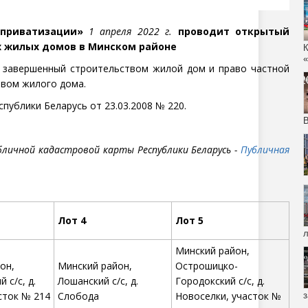
 приватизации»
1 апреля 2022 г.
проводит открытый
х жилых домов в Минском районе
 завершенный строительством жилой дом и право частной
твом жилого дома.
ублики Беларусь от 23.03.2008 № 220.
бличной кадастровой карты Республики Беларусь -
Публичная
Лот 4
Лот 5
л
Минский район,
он,
Минский район,
Острошицко-
 с/с, д.
Лошанский с/с, д.
Городокский с/с, д.
сток № 214
Слобода
Новоселки, участок №
з