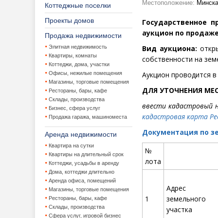
Местоположение:
Минска
Коттеджные поселки
Проекты домов
Государственное 
аукцион по продаж
Продажа недвижимости
Элитная недвижимость
Вид аукциона:
откры
Квартиры, комнаты
собственности на зем
Коттеджи, дома, участки
Офисы, нежилые помещения
Аукцион проводится в
Магазины, торговые помещения
ДЛЯ УТОЧНЕНИЯ МЕ
Рестораны, бары, кафе
Склады, производства
ввести кадастровый н
Бизнес, сфера услуг
кадастровая карта Рес
Продажа гаража, машиноместа
Документация по зе
Аренда недвижимости
Квартира на сутки
№
Квартиры на длительный срок
лота
Коттеджи, усадьбы в аренду
Дома, коттеджи длительно
Аренда офиса, помещений
Адрес
Магазины, торговые помещения
1
земельного
Рестораны, бары, кафе
Склады, производства
участка
Сфера услуг, игровой бизнес