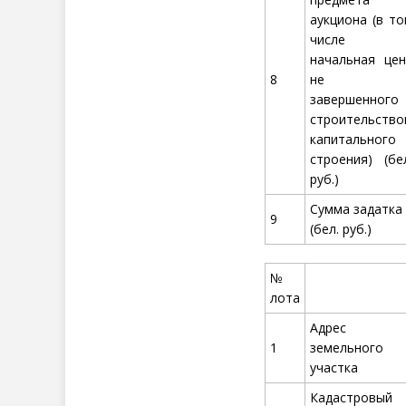
аукциона (в т
числе
начальная цен
8
не
завершенного
строительство
капитального
строения) (бе
руб.)
Сумма задатка
9
(бел. руб.)
№
лота
Адрес
1
земельного
участка
Кадастровый