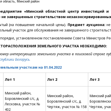
я область, Минский район
предприятие «Минский областной центр инвестиций и
е не завершенных строительством незаконсервированны
тый (на повышение начальной цены).
Предмет аукциона:
не
ельный участок для обслуживания не завершенного строительс
 порядке, установленном постановлением Совета Министров Респ
СТОРАСПОЛОЖЕНИЯ ЗЕМЕЛЬНОГО УЧАСТКА НЕОБХОДИМО:
омер интересующего земельного участка в поисковой строке пу
публики Беларусь.
мельным участкам на 01.04.2022
Лот 1
Лот 2
Лот 3
Минский район,
Минский район,
Минский рай
Боровлянский с/с, д.
Боровлянский с/с, д.
Боровлянский
Лесковка, участок №
Чертяж, участок № 158
Чертяж, уча
402