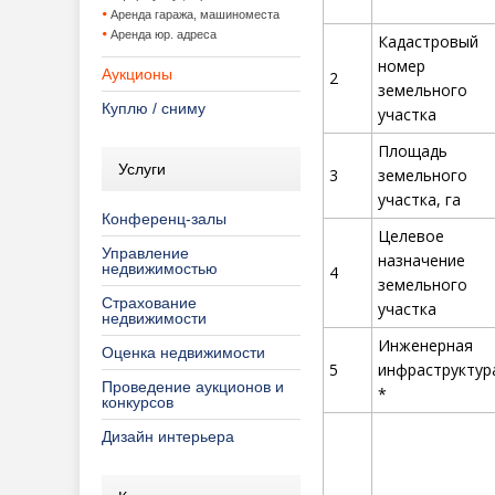
Аренда гаража, машиноместа
Аренда юр. адреса
Кадастровый
номер
Аукционы
2
земельного
Куплю / сниму
участка
Площадь
Услуги
3
земельного
участка, га
Конференц-залы
Целевое
Управление
назначение
недвижимостью
4
земельного
Страхование
участка
недвижимости
Инженерная
Оценка недвижимости
5
инфраструктур
Проведение аукционов и
*
конкурсов
Дизайн интерьера