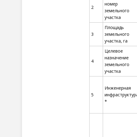
номер
2
земельного
участка
Площадь
3
земельного
участка, га
Целевое
назначение
4
земельного
участка
Инженерная
5
инфраструктур
*