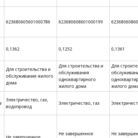
623680605601000786
623680608601000199
6236806086
0,1362
0,1252
0,1361
Для строительства и
Для строите
Для строительства и
обслуживания
обслуживан
обслуживания жилого
одноквартирного
однокварти
дома
жилого дома
жилого дом
Электричество, газ,
а
Электричество, газ
Электричест
водопровод
Не завершенное
Не заверше
Не завершенное