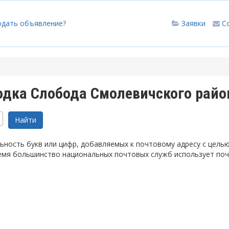
одать объявление?
Заявки
С
одка Слобода Смолевичского райо
ность букв или цифр, добавляемых к почтовому адресу с цель
емя большинство национальных почтовых служб использует по