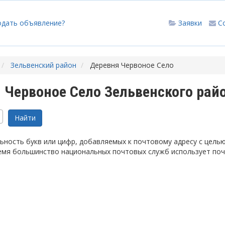
одать объявление?
Заявки
С
Зельвенский район
Деревня Червоное Село
Червоное Село Зельвенского рай
ность букв или цифр, добавляемых к почтовому адресу с цель
емя большинство национальных почтовых служб использует по