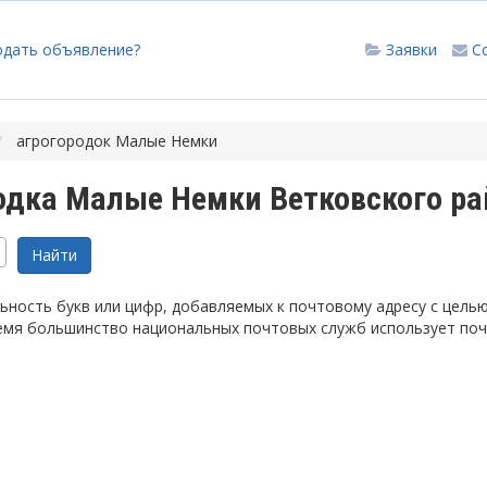
одать объявление?
Заявки
С
агрогородок Малые Немки
одка Малые Немки Ветковского ра
ность букв или цифр, добавляемых к почтовому адресу с цель
емя большинство национальных почтовых служб использует по