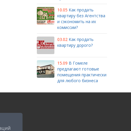
10.05
Как продать
квартиру без Агентства
и сэкономить на их
комиссии?
03.02
Как продать
квартиру дорого?
15.09
В Гомеле
предлагают готовые
помещения практически
для любого бизнеса
аций