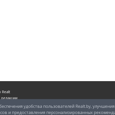
 Realt
 редакции
ый центр
беспечения удобства пользователей Realt.by, улучшения
оддержки
исов и предоставления персонализированных рекоменд