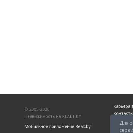
Карьера в
© 2005-2026
Контакты
Недвижимость на REALT.BY
Справочн
Для о
Мобильное приложение Realt.by
Служба п
серв