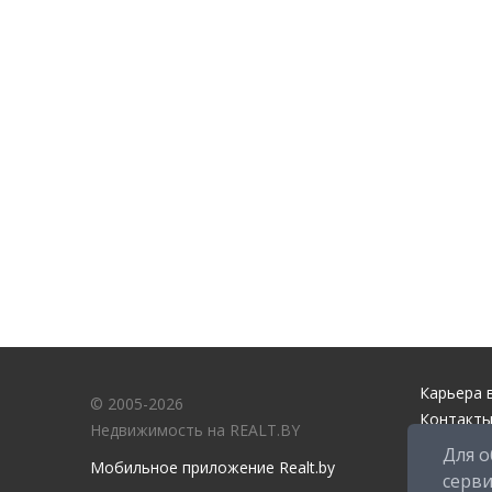
Карьера в
© 2005-2026
Контакты
Недвижимость на REALT.BY
Справочн
Для о
Мобильное приложение Realt.by
Служба п
серв