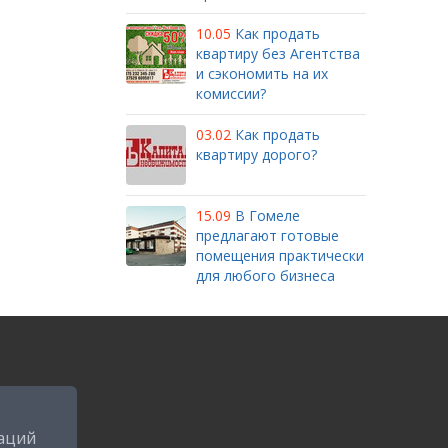
10.05
Как продать
квартиру без Агентства
и сэкономить на их
комиссии?
03.02
Как продать
квартиру дорого?
15.09
В Гомеле
предлагают готовые
помещения практически
для любого бизнеса
аций