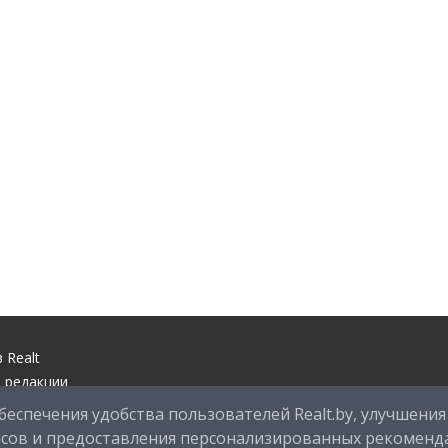
 Realt
 редакции
ый центр
беспечения удобства пользователей Realt.by, улучшения
оддержки
исов и предоставления персонализированных рекоменд