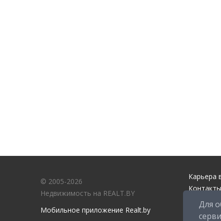
Карьера в
© 2005-2026
Контакты
Недвижимость на REALT.BY
Справочн
Для о
Мобильное приложение Realt.by
Служба п
серв