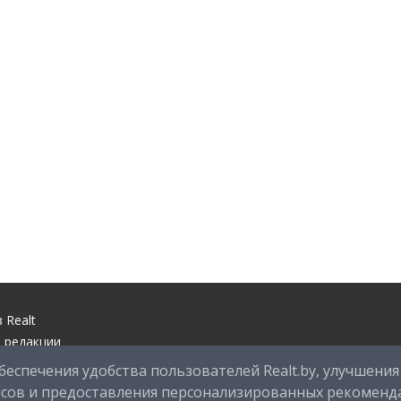
 Realt
 редакции
ый центр
беспечения удобства пользователей Realt.by, улучшения
оддержки
исов и предоставления персонализированных рекоменд