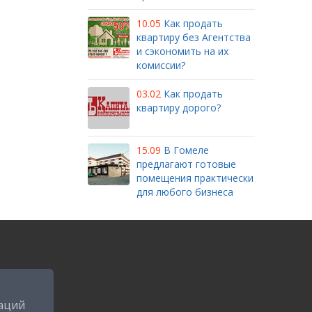
10.05
Как продать
квартиру без Агентства
и сэкономить на их
комиссии?
03.02
Как продать
квартиру дорого?
15.09
В Гомеле
предлагают готовые
помещения практически
для любого бизнеса
аций