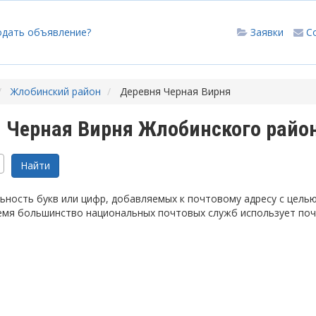
одать объявление?
Заявки
С
Жлобинский район
Деревня Черная Вирня
 Черная Вирня Жлобинского райо
ность букв или цифр, добавляемых к почтовому адресу с цель
емя большинство национальных почтовых служб использует по