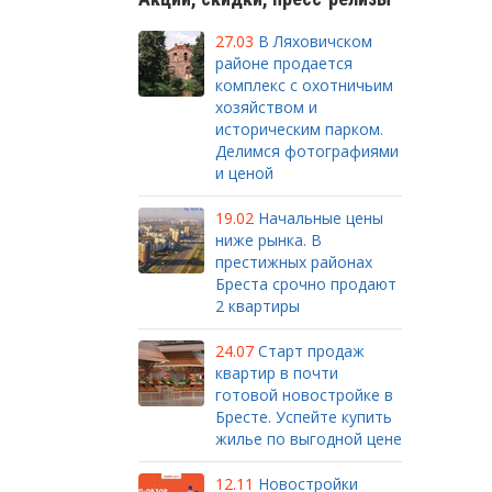
27.03
В Ляховичском
районе продается
комплекс с охотничьим
хозяйством и
историческим парком.
Делимся фотографиями
и ценой
19.02
Начальные цены
ниже рынка. В
престижных районах
Бреста срочно продают
2 квартиры
24.07
Старт продаж
квартир в почти
готовой новостройке в
Бресте. Успейте купить
жилье по выгодной цене
12.11
Новостройки