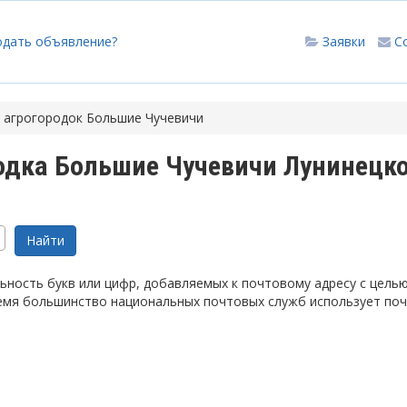
одать объявление?
Заявки
С
агрогородок Большие Чучевичи
одка Большие Чучевичи Лунинецк
ность букв или цифр, добавляемых к почтовому адресу с цель
емя большинство национальных почтовых служб использует по