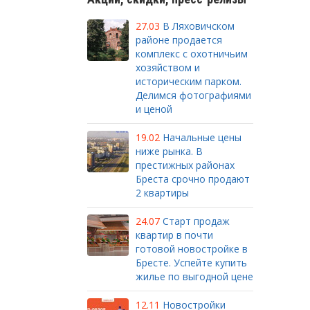
27.03
В Ляховичском
районе продается
комплекс с охотничьим
хозяйством и
историческим парком.
Делимся фотографиями
и ценой
19.02
Начальные цены
ниже рынка. В
престижных районах
Бреста срочно продают
2 квартиры
24.07
Старт продаж
квартир в почти
готовой новостройке в
Бресте. Успейте купить
жилье по выгодной цене
12.11
Новостройки