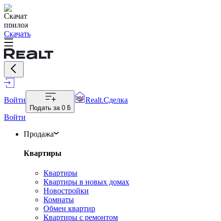
Скачать
Войти
Realt.Сделка
Подать за
0 ƃ
Войти
Продажа
Квартиры
Квартиры
Квартиры в новых домах
Новостройки
Комнаты
Обмен квартир
Квартиры с ремонтом