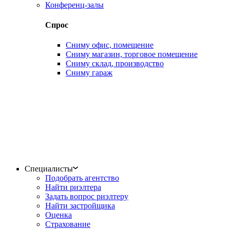
Конференц-залы
Спрос
Сниму офис, помещение
Сниму магазин, торговое помещение
Сниму склад, производство
Сниму гараж
Специалисты
Подобрать агентство
Найти риэлтера
Задать вопрос риэлтеру
Найти застройщика
Оценка
Страхование