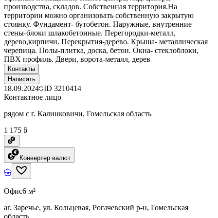
производства, складов. Собственная территория.На
территории можно организовать собственную закрытую
стоянку. Фундамент- бутобетон. Наружные, внутренние
стены-блоки шлакобетонные. Перегородки-металл,
дерево,кирпичи. Перекрытия-дерево. Крыша- металлическая
черепица. Полы-плитка, доска, бетон. Окна- стеклоблоки,
ПВХ профиль. Двери, ворота-металл, дерев
Контакты
Написать
18.09.2024
ID
3210414
Контактное лицо
рядом с г. Калинковичи, Гомельская область
1 175 ƃ
Конвертер валют
Офис
6 м²
аг. Заречье, ул. Кольцевая, Рогачевский р-н, Гомельская
область