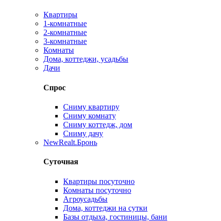
Квартиры
1-комнатные
2-комнатные
3-комнатные
Комнаты
Дома, коттеджи, усадьбы
Дачи
Спрос
Сниму квартиру
Сниму комнату
Сниму коттедж, дом
Сниму дачу
New
Realt.Бронь
Суточная
Квартиры посуточно
Комнаты посуточно
Агроусадьбы
Дома, коттеджи на сутки
Базы отдыха, гостиницы, бани