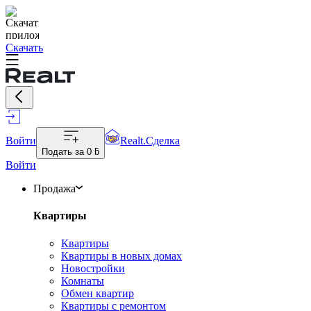
Скачать
Войти
Realt.Сделка
Подать за
0 ƃ
Войти
Продажа
Квартиры
Квартиры
Квартиры в новых домах
Новостройки
Комнаты
Обмен квартир
Квартиры с ремонтом