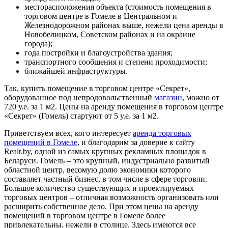
месторасположения объекта (стоимость помещения в
торговом центре в Гомеле в Центральном и
Железнодорожном районах выше, нежели цена аренды в
Новобелицком, Советском районах и на окраине
города);
года постройки и благоустройства здания;
транспортного сообщения и степени проходимости;
ближайшей инфраструктуры.
Так, купить помещение в торговом центре «Секрет»,
оборудованное под непродовольственный
магазин
, можно от
720 у.е. за 1 м2. Цены на аренду помещения в торговом центре
«Секрет» (Гомель) стартуют от 5 у.е. за 1 м2.
Приветствуем всех, кого интересует
аренда торговых
помещений в Гомеле
, и благодарим за доверие к сайту
Realt.by, одной из самых крупных рекламных площадок в
Беларуси. Гомель – это крупный, индустриально развитый
областной центр, весомую долю экономики которого
составляет частный бизнес, в том числе в сфере торговли.
Большое количество существующих и проектируемых
торговых центров – отличная возможность организовать или
расширить собственное дело. При этом цены на аренду
помещений в торговом центре в Гомеле более
привлекательны, нежели в столице. Здесь имеются все