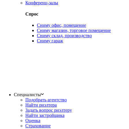
Конференц-залы
Спрос
Сниму офис, помещение
Сниму магазин, торговое помещение
Сниму склад, производство
Сниму гараж
Специалисты
Подобрать агентство
Найти риэлтера
Задать вопрос риэлтеру
Найти застройщика
Оценка
Страхование