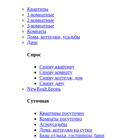
Квартиры
1-комнатные
2-комнатные
3-комнатные
Комнаты
Дома, коттеджи, усадьбы
Дачи
Спрос
Сниму квартиру
Сниму комнату
Сниму коттедж, дом
Сниму дачу
New
Realt.Бронь
Суточная
Квартиры посуточно
Комнаты посуточно
Агроусадьбы
Дома, коттеджи на сутки
Базы отдыха, гостиницы, бани