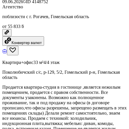
09.06.2026
ID
4148752
Агентство
поблизости с г. Рогачев, Гомельская область
от 55 833 ƃ
Конвертер валют
Квартира+офис
33 м²
4/4 этаж
Поколюбичский с/с, р-129, 5/2, Гомельский р-н, Гомельская
область
Продается квартира-студия в гостинице ,является нежилым
помещением, продается с правом собственности. Все
документы узаконены. Возможно как полноценное
проживание, так и под продажу на офисы (в договоре
прописано,что офисы разрешены, запрещено размещать в этих
помещениях склады) Делали ремонт самостоятельно, знаем
все нюансы. Продаем с техникой: холодильник,
индукционная плита,вытяжка; мебелью: диван, комоды,
полка, встроенная кухня. Помещение не является жилым