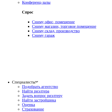
Конференц-залы
Спрос
Сниму офис, помещение
Сниму магазин, торговое помещение
Сниму склад, производство
Сниму гараж
Специалисты
Подобрать агентство
Найти риэлтера
Задать вопрос риэлтеру
Найти застройщика
Оценка
Страхование