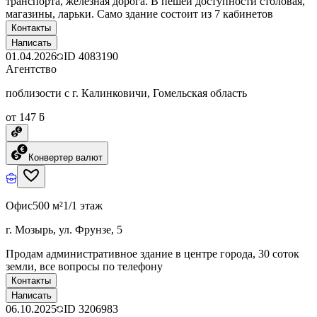
транспорта, железная дорога. В пешей доступности столовая,
магазины, ларьки. Само здание состоит из 7 кабинетов
Контакты
Написать
01.04.2026
ID
4083190
Агентство
поблизости с г. Калинковичи, Гомельская область
от 147 ƃ
Конвертер валют
Офис
500 м²
1/1 этаж
г. Мозырь, ул. Фрунзе, 5
Продам административное здание в центре города, 30 соток
земли, все вопросы по телефону
Контакты
Написать
06.10.2025
ID
3206983