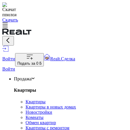
Скачать
Войти
Realt.Сделка
Подать за
0 ƃ
Войти
Продажа
Квартиры
Квартиры
Квартиры в новых домах
Новостройки
Комнаты
Обмен квартир
Квартиры с ремонтом