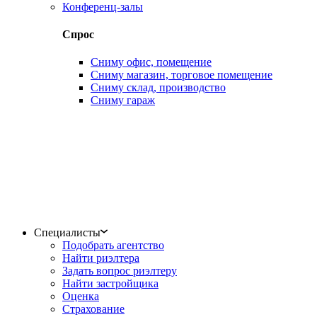
Конференц-залы
Спрос
Сниму офис, помещение
Сниму магазин, торговое помещение
Сниму склад, производство
Сниму гараж
Специалисты
Подобрать агентство
Найти риэлтера
Задать вопрос риэлтеру
Найти застройщика
Оценка
Страхование