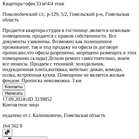
Квартира+офис
33 м²
4/4 этаж
Поколюбичский с/с, р-129, 5/2, Гомельский р-н, Гомельская
область
Продается квартира-студия в гостинице ,является нежилым
помещением, продается с правом собственности. Все
документы узаконены. Возможно как полноценное
проживание, так и под продажу на офисы (в договоре
прописано,что офисы разрешены, запрещено размещать в этих
помещениях склады) Делали ремонт самостоятельно, знаем
все нюансы. Продаем с техникой: холодильник,
индукционная плита,вытяжка; мебелью: диван, комоды,
полка, встроенная кухня. Помещение не является жилым
фондом. Прописка невозможна. 3 км
Контакты
Написать
17.09.2024
ID
3239852
Контактное лицо
недалеко от г. Калинковичи, Гомельская область
164 562 ƃ