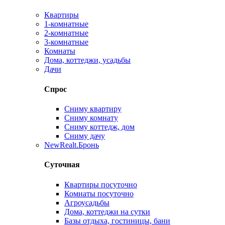
Квартиры
1-комнатные
2-комнатные
3-комнатные
Комнаты
Дома, коттеджи, усадьбы
Дачи
Спрос
Сниму квартиру
Сниму комнату
Сниму коттедж, дом
Сниму дачу
New
Realt.Бронь
Суточная
Квартиры посуточно
Комнаты посуточно
Агроусадьбы
Дома, коттеджи на сутки
Базы отдыха, гостиницы, бани