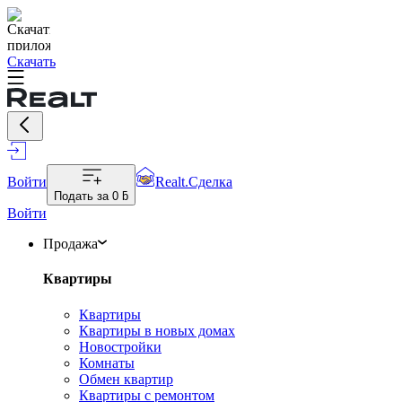
Скачать
Войти
Realt.Сделка
Подать за
0 ƃ
Войти
Продажа
Квартиры
Квартиры
Квартиры в новых домах
Новостройки
Комнаты
Обмен квартир
Квартиры с ремонтом