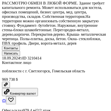
РАССМОТРЮ ОБМЕН В ЛЮБОЙ ФОРМЕ. Здание требует
капитального ремонта. Может использоваться для хостела,
офисных помещений, бизнес центра, мед. центра,
производства, складов. Собственная территория.На
территории можно организовать собственную закрытую
стоянку. Фундамент- бутобетон. Наружные, внутренние
стены-блоки шлакобетонные. Перегородки-металл,
дерево,кирпичи. Перекрытия-дерево. Крыша- металлическая
черепица. Полы-плитка, доска, бетон. Окна- стеклоблоки,
ПВХ профиль. Двери, ворота-металл, дерев
Контакты
Написать
18.09.2024
ID
3210414
Контактное лицо
поблизости с г. Светлогорск, Гомельская область
969 738 ƃ
Конвертер валют
Офис+склад
979.4 м²
2/2 этаж