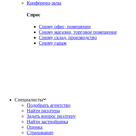
Конференц-залы
Спрос
Сниму офис, помещение
Сниму магазин, торговое помещение
Сниму склад, производство
Сниму гараж
Специалисты
Подобрать агентство
Найти риэлтера
Задать вопрос риэлтеру
Найти застройщика
Оценка
Страхование