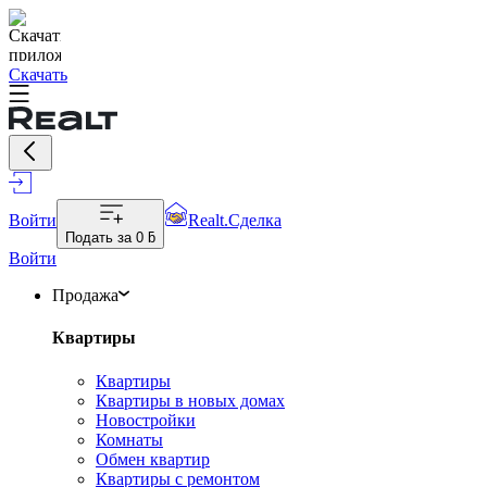
Скачать
Войти
Realt.Сделка
Подать за
0 ƃ
Войти
Продажа
Квартиры
Квартиры
Квартиры в новых домах
Новостройки
Комнаты
Обмен квартир
Квартиры с ремонтом