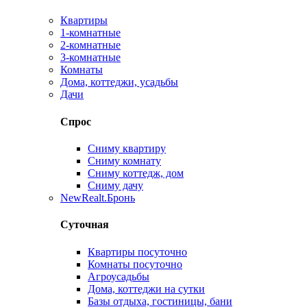
Квартиры
1-комнатные
2-комнатные
3-комнатные
Комнаты
Дома, коттеджи, усадьбы
Дачи
Спрос
Сниму квартиру
Сниму комнату
Сниму коттедж, дом
Сниму дачу
New
Realt.Бронь
Суточная
Квартиры посуточно
Комнаты посуточно
Агроусадьбы
Дома, коттеджи на сутки
Базы отдыха, гостиницы, бани