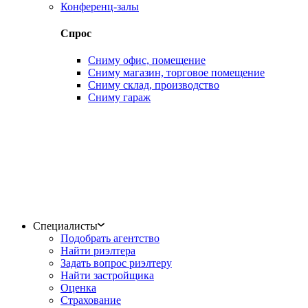
Конференц-залы
Спрос
Сниму офис, помещение
Сниму магазин, торговое помещение
Сниму склад, производство
Сниму гараж
Специалисты
Подобрать агентство
Найти риэлтера
Задать вопрос риэлтеру
Найти застройщика
Оценка
Страхование