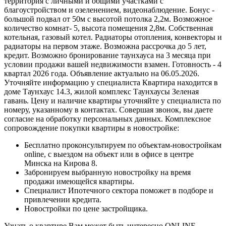
территория с личными и общими участками с
благоустройством и озеленением, видеонаблюдение. Бонус -
большой подвал от 50м с высотой потолка 2,2м. Возможное
количество комнат- 5, высота помещения 2,8м. Собственная
котельная, газовый котел. Радиаторы отопления, конвекторы и
радиаторы на первом этаже. Возможна рассрочка до 5 лет,
кредит. Возможно бронирование таунхауса на 3 месяца при
условии продажи вашей недвижимости взамен. Готовность - 4
квартал 2026 года. Объявление актуально на 06.05.2026.
Уточняйте информацию у специалиста Квартира находится в
доме Таунхаус 14.3, жилой комплекс Таунхаусы Зеленая
гавань. Цену и наличие квартиры уточняйте у специалиста по
номеру, указанному в контактах. Совершая звонок, вы даете
согласие на обработку персональных данных. Комплексное
сопровождение покупки квартиры в новостройке:
Бесплатно проконсультируем по объектам-новостройкам
online, с выездом на объект или в офисе в центре
Минска на Кирова 8.
Забронируем выбранную новостройку на время
продажи имеющейся квартиры.
Специалист Ипотечного сектора поможет в подборе и
привлечении кредита.
Новостройки по цене застройщика.
Узнать о квартире Вам может быть интересно ONLINE -