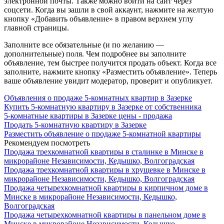
электронной почты. Также можно войти на сайт через
соцсети. Когда вы зашли в свой аккаунт, нажмите на желтую
кнопку «Добавить объявление» в правом верхнем углу
главной страницы.
Заполните все обязательные (и по желанию —
дополнительные) поля. Чем подробнее вы заполните
объявление, тем быстрее получится продать объект. Когда все
заполните, нажмите кнопку «Разместить объявление». Теперь
ваше объявление увидит модератор, проверит и опубликует.
Объявления о продаже 5-комнатных квартир в Зазерке
Купить 5-комнатную квартиру в Зазерке от собственника
5-комнатные квартиры в Зазерке цены - продажа
Продать 5-комнатную квартиру в Зазерке
Разместить объявление о продаже 5-комнатной квартиры
Рекомендуем посмотреть
Продажа трехкомнатной квартиры в сталинке в Минске в
микрорайоне Независимости, Кедышко, Волгоградская
Продажа трехкомнатной квартиры в хрущевке в Минске в
микрорайоне Независимости, Кедышко, Волгоградская
Продажа четырехкомнатной квартиры в кирпичном доме в
Минске в микрорайоне Независимости, Кедышко,
Волгоградская
Продажа четырехкомнатной квартиры в панельном доме в
Минске в микрорайоне Независимости, Кедышко,