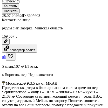
eliteview.by
Контакты
Написать
28.07.2026
ID
3695603
Контактное лицо
рядом с аг. Зазерка, Минская область
169 557 ƃ
Конвертер валют
5 комн.
107 м²
1/1 этаж
г. Борисов, пер. Черняховского
Московское
63.5
км от МКАД
Продается квартира в блокированном жилом доме по пер.
Черняховского. – общая – 107 м² – жилая – 63 м² – кухня –
21.08 м² Состояние квартиры: хороший ремонт – окна ПВХ, –
санузел раздельный Мебель по запросу. Пишите, звоните -
отвечу на все Ваши вопросы, помогу с продажей и покупкой