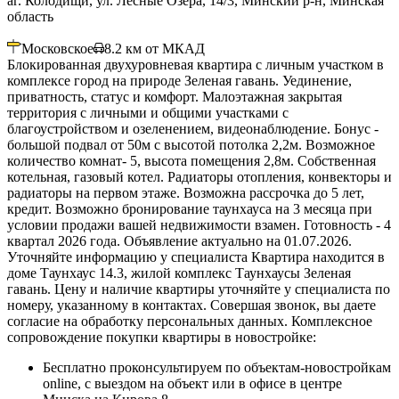
аг. Колодищи, ул. Лесные Озера, 14/3, Минский р-н, Минская
область
Московское
8.2
км от МКАД
Блокированная двухуровневая квартира с личным участком в
комплексе город на природе Зеленая гавань. Уединение,
приватность, статус и комфорт. Малоэтажная закрытая
территория с личными и общими участками с
благоустройством и озеленением, видеонаблюдение. Бонус -
большой подвал от 50м с высотой потолка 2,2м. Возможное
количество комнат- 5, высота помещения 2,8м. Собственная
котельная, газовый котел. Радиаторы отопления, конвекторы и
радиаторы на первом этаже. Возможна рассрочка до 5 лет,
кредит. Возможно бронирование таунхауса на 3 месяца при
условии продажи вашей недвижимости взамен. Готовность - 4
квартал 2026 года. Объявление актуально на 01.07.2026.
Уточняйте информацию у специалиста Квартира находится в
доме Таунхаус 14.3, жилой комплекс Таунхаусы Зеленая
гавань. Цену и наличие квартиры уточняйте у специалиста по
номеру, указанному в контактах. Совершая звонок, вы даете
согласие на обработку персональных данных. Комплексное
сопровождение покупки квартиры в новостройке:
Бесплатно проконсультируем по объектам-новостройкам
online, с выездом на объект или в офисе в центре