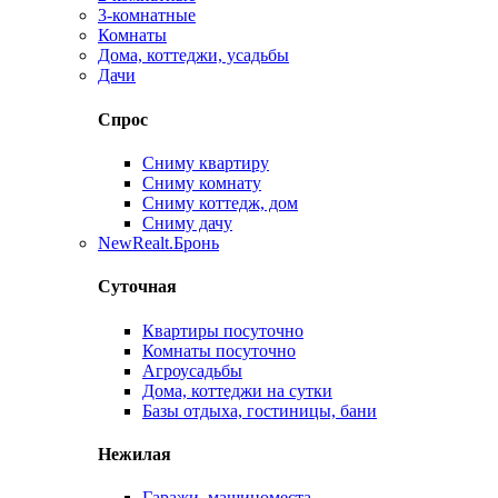
3-комнатные
Комнаты
Дома, коттеджи, усадьбы
Дачи
Спрос
Сниму квартиру
Сниму комнату
Сниму коттедж, дом
Сниму дачу
New
Realt.Бронь
Суточная
Квартиры посуточно
Комнаты посуточно
Агроусадьбы
Дома, коттеджи на сутки
Базы отдыха, гостиницы, бани
Нежилая
Гаражи, машиноместа