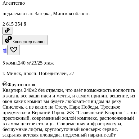
Агентство
недалеко от аг. Зазерка, Минская область
2 615 354 ƃ
Конвертер валют
5 комн.
240 м²
23/25 этаж
г. Минск, просп. Победителей, 27
Фрунзенская
Квартира 240м2 без отделки, что даёт возможность воплотить
в жизнь все ваши идеи и мечты, и самим принять решение, из
окон каких комнат вы будете любоваться видом на реку
Свислочь, а из каких на Стелу, Парк Победы, Троецкое
предместье и Верхний Город. ЖК "Славянский Квартал " - это
престижный, современный жилой комплекс, расположенный
в самом центре столицы. Современная инфраструктура,
бесшумные лифты, круглосуточный консьерж-сервис,
закрытая детская площадка, подземный паркинг,сайт