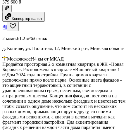
379 600 ƃ
Конвертер валют
2 комн.
61.2 м²
6/6 этаж
д. Копище, ул. Пилотная, 12, Минский р-н, Минская область
Московское
4
км от МКАД
Продаётся просторная 2-х комнатная квартира в ЖК «Новая
Боровая». Расположена в квартале «Вишнёвый квартал» !
✅Дом 2024 года постройки. Группа домов квартала
расположена прямо возле парка. Основные цвета фасадов -
это акцентный терракотовый, в сочетании с
уравновешивающим серым, песочным, светлосерым и
антрацитовым цветом. Концепция фасадов построена на
сочетании в одном доме несколько фасадных и цветовых тем,
чтобы создать ощущение, что дом состоит из нескольких
разных домов, примыкающих друг к другу, со своими
фасадными решениями, а квартал в целом выглядит как
фрагмент городской застройки. Для акцентирования
фасадных решений каждой части дома парапеты имеют