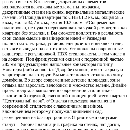
разную высоту. В качестве декоративных элементов
используются вертикальные элементы покраски,
декоративные ставни на окнах, вертикальные металлические
ламели. ✅Площадь квартиры по СНБ 61,2 кв. м., общая 58,5
кв.м., жилая 34,7 кв. м., кухня 10.2 кв. м. ✅Современная
планировка, не нужно переплачивать за чужой ремонт, так как
квартира без отделки, и Вы сможете воплотить в реальность
свои самые смелые дизайнерские идеи! ✅Разведена
полностью электрика, установлены розетки и выключатели,
есть все выводы под сантехнику. Установлены современные
радиаторы с регулировкой, ПВХ стеклопакеты, в том числе и
на лоджии. Под французскими окнами с подоконной частью
285 мм предусмотрены напольные конвекторы по типу
Новатерм (либо аналог). ✅Двор без машин, имеет закрытую
территорию, на которую Вы можете попасть только по чипу
домофона. Во дворе современные детские площадки, зоны
отдыха для взрослых, велобоксы и множество зелени. Дизайн-
проект квартала выполнен в современной стилистике с
лаконичной отделкой, связанной с концепцией всего квартала
"Центральный парк". ✅Отделка подъездов выполнена в
современной стилистике с лаконичным дизайном,
вдохновением которому послужил вишнёвый сад,
размещенный на благоустройстве. ❗Приятными бонусами
станут: - Удобная навигация, графика на стенах, чат-доски,
встроенные почтовые ящики со спам-ящиками, полка для