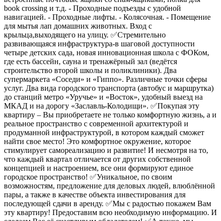
book crossing и т.д. - Проходные подъезды с удобной
навигацией. - Проходные лифты. - Колясочная. - Помещение
для мытья лап домашних животных. Вход с
крыльца,выходящего на улицу. ✅Стремительно
развивающаяся инфраструктура-в шаговой доступности
четыре детских сада, новая инновационная школа с ФОКом,
где есть бассейн, сауна и тренажёрный зал (ведётся
строительство второй школы и поликлиники). Два
супермаркета «Соседи» и «Гиппо». Различные точки сферы
услуг. Два вида городского транспорта (автобус и маршрутка)
до станций метро «Уручье» и «Восток», удобный выезд на
МКАД и на дорогу «Заславль-Колодищи». ✅Покупая эту
квартиру – Вы приобретаете не только комфортную жизнь, а и
реальное пространство с современной архитектурой и
продуманной инфраструктурой, в котором каждый сможет
найти свое место! Это комфортное окружение, которое
стимулирует самореализацию и развитие! И несмотря на то,
что каждый квартал отличается от других собственной
концепцией и настроением, все они формируют единое
городское пространство! ✅Уникальное, по своим
возможностям, предложение для деловых людей, влюблённой
пары, а также в качестве объекта инвестирования для
последующей сдачи в аренду. ✅Мы с радостью покажем Вам
эту квартиру! Предоставим всю необходимую информацию. И