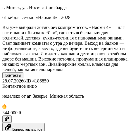
г. Минск, ул. Иосифа Лангбарда
61 м² для семьи. «Наоми 4» - 2028.
Вы уже выбрали жизнь без компромиссов. «Наоми 4» — для
вас и ваших близких. 61 м², где есть всё: спальня для
родителей, детская, кухня-гостиная с панорамными окнами.
Свет заливает комнаты с утра до вечера. Выход на балкон —
не формальность, а место, где вы будете пить вечерний чай и
наблюдать закаты. И видеть, как ваши дети играют в зелёном
дворе без машин. Высокие потолки, продуманная планировка,
никаких мёртвых зон. Дизайнерские холлы, кладовка для
вещей, закрытая велопарковка.
Контакты
28.07.2026
ID
4186859
Контактное лицо
недалеко от аг. Зазерье, Минская область
344 000 ƃ
Конвертер валют