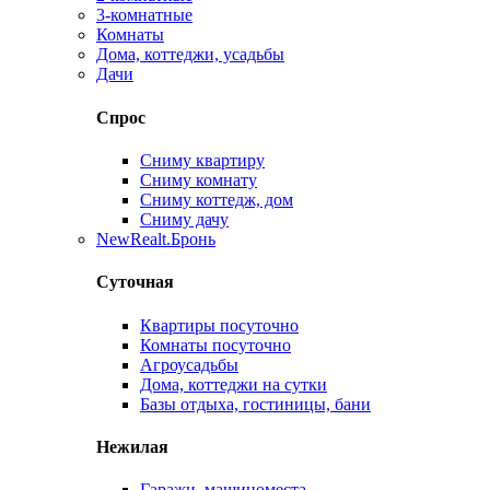
3-комнатные
Комнаты
Дома, коттеджи, усадьбы
Дачи
Спрос
Сниму квартиру
Сниму комнату
Сниму коттедж, дом
Сниму дачу
New
Realt.Бронь
Суточная
Квартиры посуточно
Комнаты посуточно
Агроусадьбы
Дома, коттеджи на сутки
Базы отдыха, гостиницы, бани
Нежилая
Гаражи, машиноместа