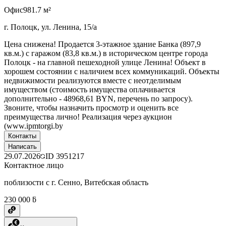
Офис
981.7 м²
г. Полоцк, ул. Ленина, 15/а
Цена снижена! Продается 3-этажное здание Банка (897,9
кв.м.) с гаражом (83,8 кв.м.) в историческом центре города
Полоцк - на главной пешеходной улице Ленина! Объект в
хорошем состоянии с наличием всех коммуникаций. Объекты
недвижимости реализуются вместе с неотделимым
имуществом (стоимость имущества оплачивается
дополнительно - 48968,61 BYN, перечень по запросу).
Звоните, чтобы назначить просмотр и оценить все
преимущества лично! Реализация через аукцион
(www.ipmtorgi.by
Контакты
Написать
29.07.2026
ID
3951217
Контактное лицо
поблизости с г. Сенно, Витебская область
230 000 ƃ