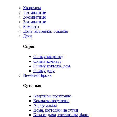
Квартиры
1-комнатные
2-комнатные
3-комнатные
Комнаты
Дома, коттеджи, усадьбы
Дачи
Спрос
Сниму квартиру
Сниму комнату
Сниму коттедж, дом
Сниму дачу
New
Realt.Бронь
Суточная
Квартиры посуточно
Комнаты посуточно
Агроусадьбы
Дома, коттеджи на сутки
Базы отдыха, гостиницы, бани