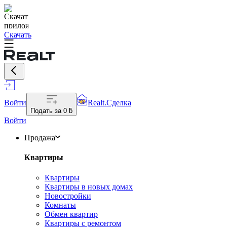
Скачать
Войти
Realt.Сделка
Подать за
0 ƃ
Войти
Продажа
Квартиры
Квартиры
Квартиры в новых домах
Новостройки
Комнаты
Обмен квартир
Квартиры с ремонтом