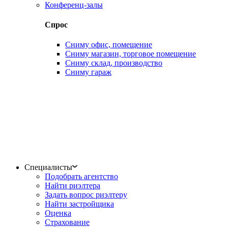
Конференц-залы
Спрос
Сниму офис, помещение
Сниму магазин, торговое помещение
Сниму склад, производство
Сниму гараж
Специалисты
Подобрать агентство
Найти риэлтера
Задать вопрос риэлтеру
Найти застройщика
Оценка
Страхование