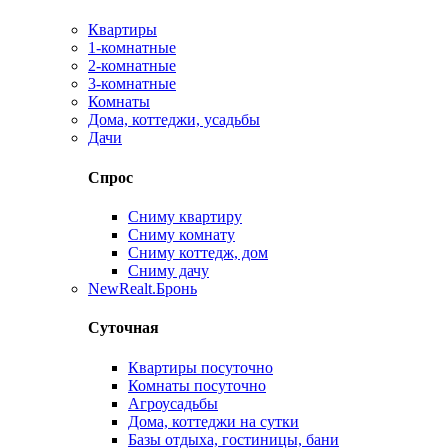
Квартиры
1-комнатные
2-комнатные
3-комнатные
Комнаты
Дома, коттеджи, усадьбы
Дачи
Спрос
Сниму квартиру
Сниму комнату
Сниму коттедж, дом
Сниму дачу
New
Realt.Бронь
Суточная
Квартиры посуточно
Комнаты посуточно
Агроусадьбы
Дома, коттеджи на сутки
Базы отдыха, гостиницы, бани