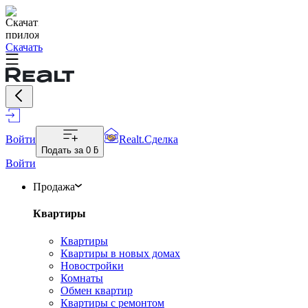
Скачать
Войти
Realt.Сделка
Подать за
0 ƃ
Войти
Продажа
Квартиры
Квартиры
Квартиры в новых домах
Новостройки
Комнаты
Обмен квартир
Квартиры с ремонтом