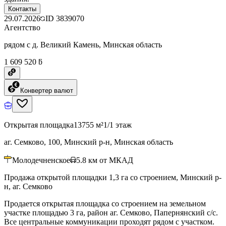
Контакты
29.07.2026
ID
3839070
Агентство
рядом с д. Великий Камень, Минская область
1 609 520 ƃ
Конвертер валют
Открытая площадка
13755 м²
1/1 этаж
аг. Семково, 100, Минский р-н, Минская область
Молодечненское
5.8
км от МКАД
Продажа открытой площадки 1,3 га со строением, Минский р-
н, аг. Семково
Продается открытая площадка со строением на земельном
участке площадью 3 га, район аг. Семково, Папернянский с/с.
Все центральные коммуникации проходят рядом с участком.