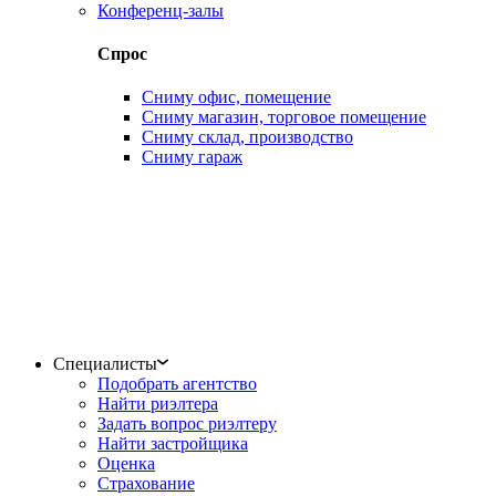
Конференц-залы
Спрос
Сниму офис, помещение
Сниму магазин, торговое помещение
Сниму склад, производство
Сниму гараж
Специалисты
Подобрать агентство
Найти риэлтера
Задать вопрос риэлтеру
Найти застройщика
Оценка
Страхование