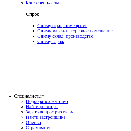
Конференц-залы
Спрос
Сниму офис, помещение
Сниму магазин, торговое помещение
Сниму склад, производство
Сниму гараж
Специалисты
Подобрать агентство
Найти риэлтера
Задать вопрос риэлтеру
Найти застройщика
Оценка
Страхование