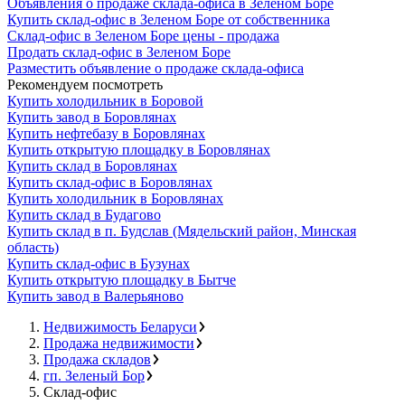
Объявления о продаже склада-офиса в Зеленом Боре
Купить склад-офис в Зеленом Боре от собственника
Склад-офис в Зеленом Боре цены - продажа
Продать склад-офис в Зеленом Боре
Разместить объявление о продаже склада-офиса
Рекомендуем посмотреть
Купить холодильник в Боровой
Купить завод в Боровлянах
Купить нефтебазу в Боровлянах
Купить открытую площадку в Боровлянах
Купить склад в Боровлянах
Купить склад-офис в Боровлянах
Купить холодильник в Боровлянах
Купить склад в Будагово
Купить склад в п. Будслав (Мядельский район, Минская
область)
Купить склад-офис в Бузунах
Купить открытую площадку в Бытче
Купить завод в Валерьяново
Недвижимость Беларуси
Продажа недвижимости
Продажа складов
гп. Зеленый Бор
Склад-офис