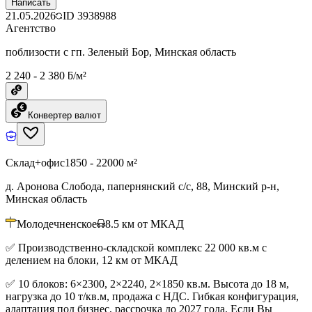
Написать
21.05.2026
ID
3938988
Агентство
поблизости с гп. Зеленый Бор, Минская область
2 240 - 2 380 ƃ/м²
Конвертер валют
Склад+офис
1850 - 22000 м²
д. Аронова Слобода, папернянский с/с, 88, Минский р-н,
Минская область
Молодечненское
8.5
км от МКАД
✅ Производственно-складской комплекс 22 000 кв.м с
делением на блоки, 12 км от МКАД
✅ 10 блоков: 6×2300, 2×2240, 2×1850 кв.м. Высота до 18 м,
нагрузка до 10 т/кв.м, продажа с НДС. Гибкая конфигурация,
адаптация под бизнес, рассрочка до 2027 года. Если Вы