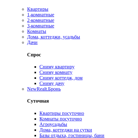
Квартиры
1-комнатные
2-комнатные
3-комнатные
Комнаты
Дома, коттеджи, усадьбы
Дачи
Спрос
Сниму квартиру
Сниму комнату
Сниму коттедж, дом
Сниму дачу
New
Realt.Бронь
Суточная
Квартиры посуточно
Комнаты посуточно
Агроусадьбы
Дома, коттеджи на сутки
Базы отдыха, гостиницы, бани