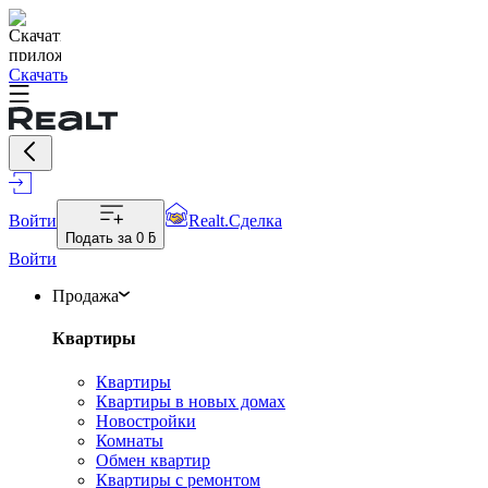
Скачать
Войти
Realt.Сделка
Подать за
0 ƃ
Войти
Продажа
Квартиры
Квартиры
Квартиры в новых домах
Новостройки
Комнаты
Обмен квартир
Квартиры с ремонтом