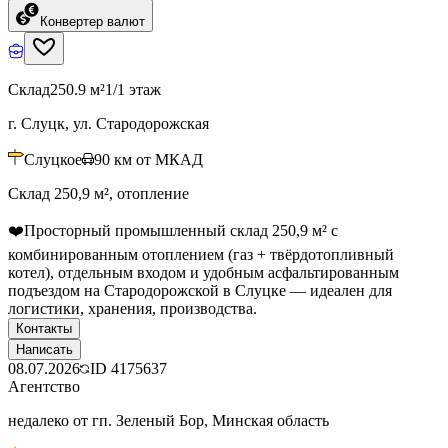
Конвертер валют
Склад
250.9 м²
1/1 этаж
г. Слуцк, ул. Стародорожская
Слуцкое
90
км от МКАД
Склад 250,9 м², отопление
❤️Просторный промышленный склад 250,9 м² с
комбинированным отоплением (газ + твёрдотопливный
котел), отдельным входом и удобным асфальтированным
подъездом на Стародорожской в Слуцке — идеален для
логистики, хранения, производства.
Контакты
Написать
08.07.2026
ID
4175637
Агентство
недалеко от гп. Зеленый Бор, Минская область