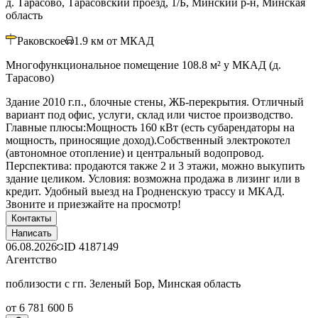
д. Тарасово, Тарасовский проезд, 1/Б, Минский р-н, Минская
область
Раковское
1.9
км от МКАД
Многофункциональное помещение 108.8 м² у МКАД (д.
Тарасово)
Здание 2010 г.п., блочные стены, ЖБ-перекрытия. Отличный
вариант под офис, услуги, склад или чистое производство.
Главные плюсы:Мощность 160 кВт (есть субарендаторы на
мощность, приносящие доход).Собственный электрокотел
(автономное отопление) и центральный водопровод.
Перспектива: продаются также 2 и 3 этажи, можно выкупить
здание целиком. Условия: возможна продажа в лизинг или в
кредит. Удобный выезд на Гродненскую трассу и МКАД.
Звоните и приезжайте на просмотр!
Контакты
Написать
06.08.2026
ID
4187149
Агентство
поблизости с гп. Зеленый Бор, Минская область
от 6 781 600 ƃ