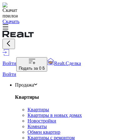
Скачать
Войти
Realt.Сделка
Подать за
0 ƃ
Войти
Продажа
Квартиры
Квартиры
Квартиры в новых домах
Новостройки
Комнаты
Обмен квартир
Квартиры с ремонтом