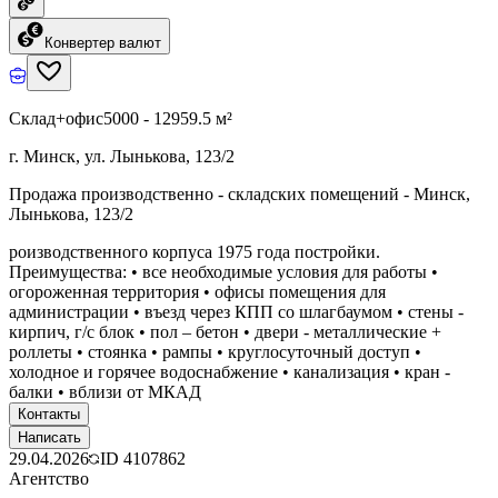
Конвертер валют
Склад+офис
5000 - 12959.5 м²
г. Минск, ул. Лынькова, 123/2
Продажа производственно - складских помещений - Минск,
Лынькова, 123/2
роизводственного корпуса 1975 года постройки.
Преимущества: • все необходимые условия для работы •
огороженная территория • офисы помещения для
администрации • въезд через КПП со шлагбаумом • стены -
кирпич, г/с блок • пол – бетон • двери - металлические +
роллеты • стоянка • рампы • круглосуточный доступ •
холодное и горячее водоснабжение • канализация • кран -
балки • вблизи от МКАД
Контакты
Написать
29.04.2026
ID
4107862
Агентство