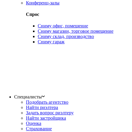
Конференц-залы
Спрос
Сниму офис, помещение
Сниму магазин, торговое помещение
Сниму склад, производство
Сниму гараж
Специалисты
Подобрать агентство
Найти риэлтера
Задать вопрос риэлтеру
Найти застройщика
Оценка
Страхование