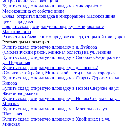
микрорайоне Масюковщина
Купить склад, открытую площадку в микрорайоне
Масюковщина от собственника
Склад, открытая площадка в микрорайоне Масюковщина
цены - продажа
Продать склад, открытую площадку в микрорайоне
Масюковщина
Разместить объявление о продаже склада, открытой площадки
Рекомендуем посмотреть
Купить склад, открытую площадку в д. Дуброва
(Смолевичский район, Минская область) на ул. Ленина
Купить склад, открытую площадку в Слободе Озерицкой на
ул. Подгорная
Купить склад, открытую площадку в д. Погост-2
(Солигорский район, Минская область) на ул. Загородная
Купить склад, открытую площадку в Старых Дорогах на ул.
Кирова
Купить склад, открытую площадку в Новом Свержне на ул.
Железнодорожная
Купить склад, открытую площадку в Новом Свержне на ул.
Мирская
Купить склад, открытую площадку в Могильно на ул.
Школьная
Купить склад, открытую площадку в Хвойниках на ул.
Минская