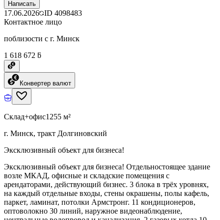
Написать
17.06.2026
ID
4098483
Контактное лицо
поблизости с г. Минск
1 618 672 ƃ
Конвертер валют
Склад+офис
1255 м²
г. Минск, тракт Долгиновский
Эксклюзивный объект для бизнеса!
Эксклюзивный объект для бизнеса! Отдельностоящее здание
возле МКАД, офисные и складские помещения с
арендаторами, действующий бизнес. 3 блока в трёх уровнях,
на каждый отдельные входы, стены окрашены, полы кафель,
паркет, ламинат, потолки Армстронг. 11 кондиционеров,
оптоволокно 30 линий, наружное видеонаблюдение,
центральные водопровод и канализация, 2 газовых котла.10