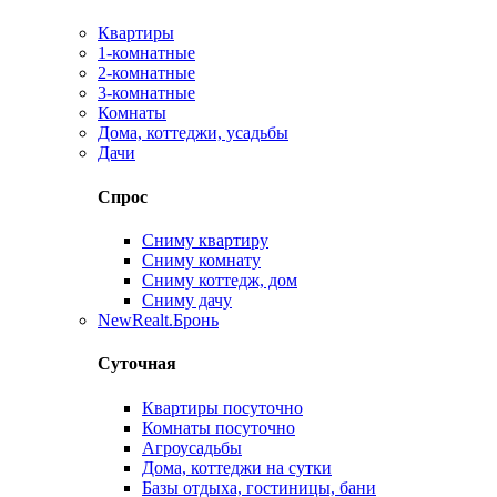
Квартиры
1-комнатные
2-комнатные
3-комнатные
Комнаты
Дома, коттеджи, усадьбы
Дачи
Спрос
Сниму квартиру
Сниму комнату
Сниму коттедж, дом
Сниму дачу
New
Realt.Бронь
Суточная
Квартиры посуточно
Комнаты посуточно
Агроусадьбы
Дома, коттеджи на сутки
Базы отдыха, гостиницы, бани