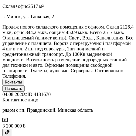
Склад+офис
2517 м²
г. Минск, ул. Танковая, 2
Продаж нового складского помещения с офисом. Склад 2126,4
м.кв, офис 344,2 м.кв, общ.им 45.69 м.кв. Всего 2517 м.кв.
Отапливаемый (климат контр). Свет , Вода , Канализация. Все
управление с планшета. Ворота с перегрузочной платформой
4 шт в т.ч. 2 шт под еврофуры, 2шт под мелкий и
среднетоннажный трансопрт. До 100Кв выделенной
мощности. Возможность размещение подзарядных станций
для техники и авто. Офисные помещения свободной
планировки. Туалеты, душевые. Серверная. Оптоволокно.
Телефония.
Контакты
Написать
04.08.2026
ID
4131670
Контактное лицо
рядом с гп. Правдинский, Минская область
3 200 000 ƃ