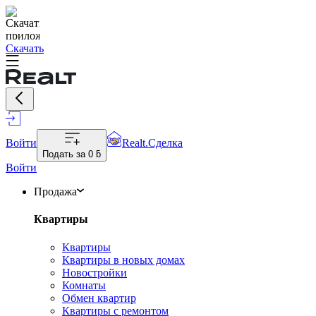
Скачать
Войти
Realt.Сделка
Подать за
0 ƃ
Войти
Продажа
Квартиры
Квартиры
Квартиры в новых домах
Новостройки
Комнаты
Обмен квартир
Квартиры с ремонтом