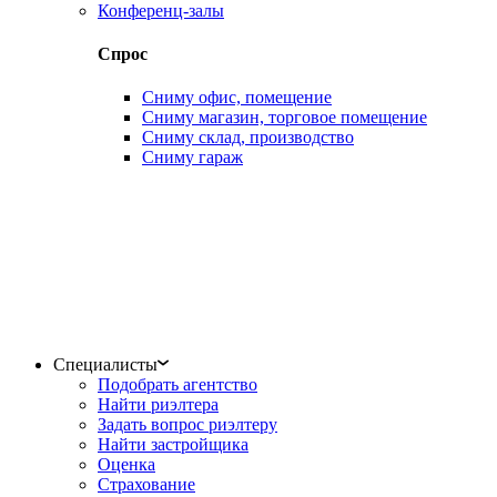
Конференц-залы
Спрос
Сниму офис, помещение
Сниму магазин, торговое помещение
Сниму склад, производство
Сниму гараж
Специалисты
Подобрать агентство
Найти риэлтера
Задать вопрос риэлтеру
Найти застройщика
Оценка
Страхование