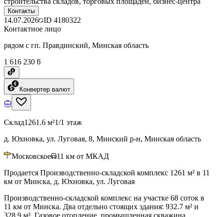
строительства складов, торговых площадей, бизнес-центра
Контакты
14.07.2026
ID
4180322
Контактное лицо
рядом с гп. Правдинский, Минская область
1 616 230 ƃ
Конвертер валют
Склад
1261.6 м²
1/1 этаж
д. Юхновка, ул. Луговая, 8, Минский р-н, Минская область
Московское
11
км от МКАД
Продается Производственно-складской комплекс 1261 м² в 11
км от Минска, д. Юхновка, ул. Луговая
Производственно-складской комплекс на участке 68 соток в
11 км от Минска. Два отдельно стоящих здания: 932.7 м² и
328.9 м². Газовое отопление, промышленная скважина