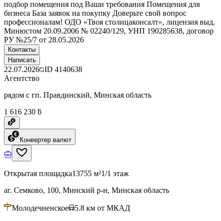
подбор помещения под Ваши требования Помещения для
бизнеса База заявок на покупку Доверьте свой вопрос
профессионалам! ОДО «Твоя столицаконсалт», лицензия выд.
Минюстом 20.09.2006 № 02240/129, УНП 190285638, договор
РУ №25/7 от 28.05.2026
Контакты
Написать
22.07.2026
ID
4140638
Агентство
рядом с гп. Правдинский, Минская область
1 616 230 ƃ
Конвертер валют
Открытая площадка
13755 м²
1/1 этаж
аг. Семково, 100, Минский р-н, Минская область
Молодечненское
5.8
км от МКАД