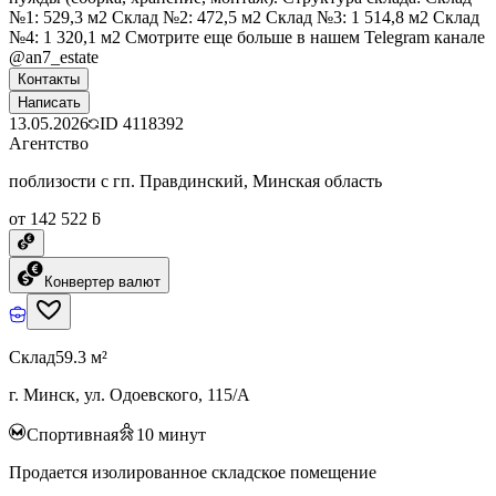
№1: 529,3 м2 Склад №2: 472,5 м2 Склад №3: 1 514,8 м2 Склад
№4: 1 320,1 м2 Смотрите еще больше в нашем Telegram канале
@an7_estate
Контакты
Написать
13.05.2026
ID
4118392
Агентство
поблизости с гп. Правдинский, Минская область
от 142 522 ƃ
Конвертер валют
Склад
59.3 м²
г. Минск, ул. Одоевского, 115/А
Спортивная
10
минут
Продается изолированное складское помещение