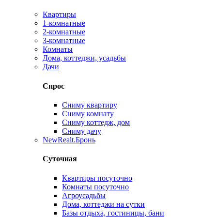
Квартиры
1-комнатные
2-комнатные
3-комнатные
Комнаты
Дома, коттеджи, усадьбы
Дачи
Спрос
Сниму квартиру
Сниму комнату
Сниму коттедж, дом
Сниму дачу
New
Realt.Бронь
Суточная
Квартиры посуточно
Комнаты посуточно
Агроусадьбы
Дома, коттеджи на сутки
Базы отдыха, гостиницы, бани