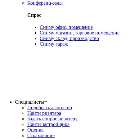
Конференц-залы
Спрос
Сниму офис, помещение
Сниму магазин, торговое помещение
Сниму склад, производство
Сниму гараж
Специалисты
Подобрать агентство
Найти риэлтера
Задать вопрос риэлтеру
Найти застройщика
Оценка
Страхование