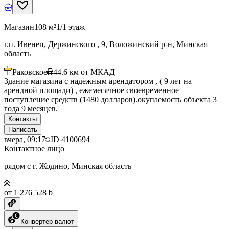
Магазин
108 м²
1/1 этаж
г.п. Ивенец, Держинского , 9, Воложинский р-н, Минская
область
Раковское
44.6
км от МКАД
Здание магазина с надежным арендатором , ( 9 лет на
арендной площади) , ежемесячное своевременное
поступление средств (1480 долларов).окупаемость объекта 3
года 9 месяцев.
Контакты
Написать
вчера, 09:17
ID
4100694
Контактное лицо
рядом с г. Жодино, Минская область
от 1 276 528 ƃ
Конвертер валют