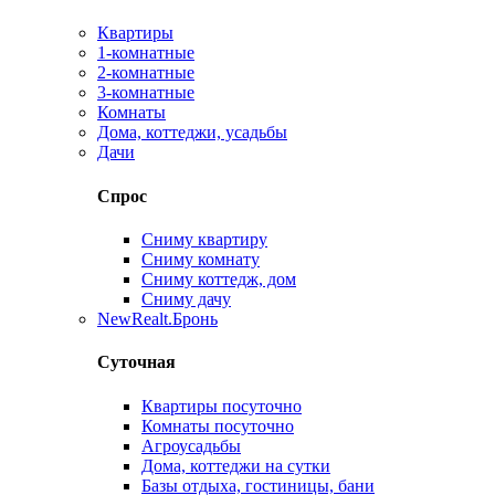
Квартиры
1-комнатные
2-комнатные
3-комнатные
Комнаты
Дома, коттеджи, усадьбы
Дачи
Спрос
Сниму квартиру
Сниму комнату
Сниму коттедж, дом
Сниму дачу
New
Realt.Бронь
Суточная
Квартиры посуточно
Комнаты посуточно
Агроусадьбы
Дома, коттеджи на сутки
Базы отдыха, гостиницы, бани