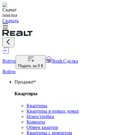
Скачать
Войти
Realt.Сделка
Подать за
0 ƃ
Войти
Продажа
Квартиры
Квартиры
Квартиры в новых домах
Новостройки
Комнаты
Обмен квартир
Квартиры с ремонтом