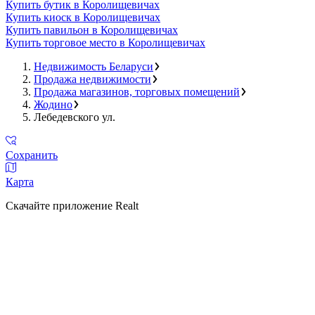
Купить бутик в Королищевичах
Купить киоск в Королищевичах
Купить павильон в Королищевичах
Купить торговое место в Королищевичах
Недвижимость Беларуси
Продажа недвижимости
Продажа магазинов, торговых помещений
Жодино
Лебедевского ул.
Сохранить
Карта
Скачайте приложение Realt