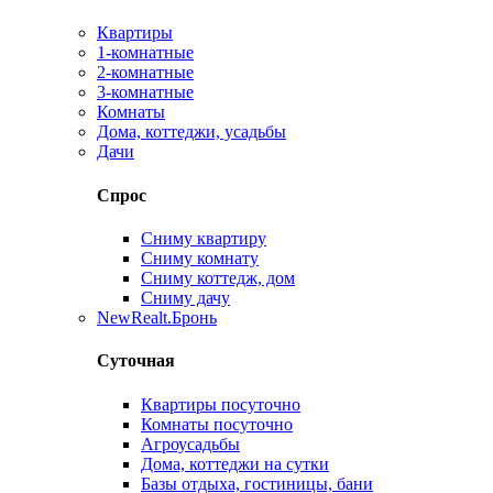
Квартиры
1-комнатные
2-комнатные
3-комнатные
Комнаты
Дома, коттеджи, усадьбы
Дачи
Спрос
Сниму квартиру
Сниму комнату
Сниму коттедж, дом
Сниму дачу
New
Realt.Бронь
Суточная
Квартиры посуточно
Комнаты посуточно
Агроусадьбы
Дома, коттеджи на сутки
Базы отдыха, гостиницы, бани