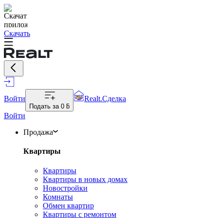
Скачать
Войти
Realt.Сделка
Подать за
0 ƃ
Войти
Продажа
Квартиры
Квартиры
Квартиры в новых домах
Новостройки
Комнаты
Обмен квартир
Квартиры с ремонтом