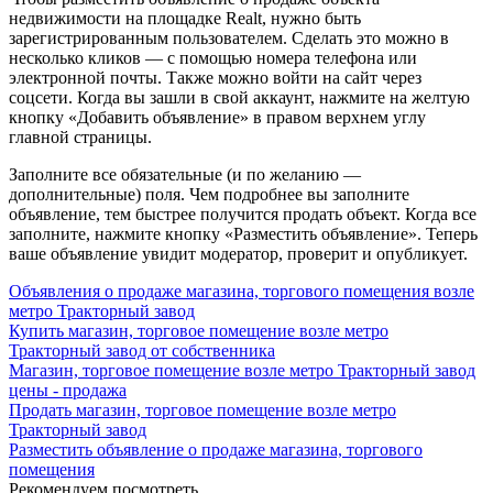
недвижимости на площадке Realt, нужно быть
зарегистрированным пользователем. Сделать это можно в
несколько кликов — с помощью номера телефона или
электронной почты. Также можно войти на сайт через
соцсети. Когда вы зашли в свой аккаунт, нажмите на желтую
кнопку «Добавить объявление» в правом верхнем углу
главной страницы.
Заполните все обязательные (и по желанию —
дополнительные) поля. Чем подробнее вы заполните
объявление, тем быстрее получится продать объект. Когда все
заполните, нажмите кнопку «Разместить объявление». Теперь
ваше объявление увидит модератор, проверит и опубликует.
Объявления о продаже магазина, торгового помещения возле
метро Тракторный завод
Купить магазин, торговое помещение возле метро
Тракторный завод от собственника
Магазин, торговое помещение возле метро Тракторный завод
цены - продажа
Продать магазин, торговое помещение возле метро
Тракторный завод
Разместить объявление о продаже магазина, торгового
помещения
Рекомендуем посмотреть