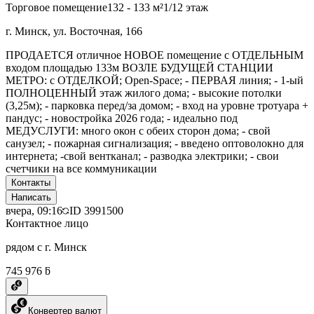
Торговое помещение
132 - 133 м²
1/12 этаж
г. Минск, ул. Восточная, 166
ПРОДАЕТСЯ отличное НОВОЕ помещение с ОТДЕЛЬНЫМ
входом площадью 133м ВОЗЛЕ БУДУЩЕЙ СТАНЦИИ
МЕТРО: c ОТДЕЛКОЙ; Open-Space; - ПЕРВАЯ линия; - 1-ый
ПОЛНОЦЕННЫЙ этаж жилого дома; - высокие потолки
(3,25м); - парковка перед/за домом; - вход на уровне тротуара +
пандус; - новостройка 2026 года; - идеально под
МЕДУСЛУГИ: много окон с обеих сторон дома; - свой
санузел; - пожарная сигнализация; - введено оптоволокно для
интернета; -свой вентканал; - разводка электрики; - свои
счетчики на все коммуникации
Контакты
Написать
вчера, 09:16
ID
3991500
Контактное лицо
рядом с г. Минск
745 976 ƃ
Конвертер валют