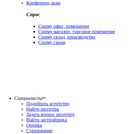
Конференц-залы
Спрос
Сниму офис, помещение
Сниму магазин, торговое помещение
Сниму склад, производство
Сниму гараж
Специалисты
Подобрать агентство
Найти риэлтера
Задать вопрос риэлтеру
Найти застройщика
Оценка
Страхование