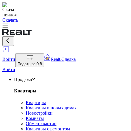
Скачать
Войти
Realt.Сделка
Подать за
0 ƃ
Войти
Продажа
Квартиры
Квартиры
Квартиры в новых домах
Новостройки
Комнаты
Обмен квартир
Квартиры с ремонтом