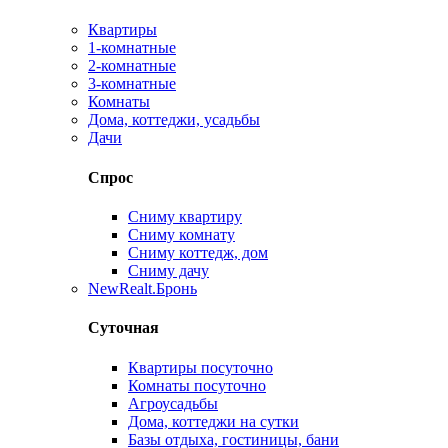
Квартиры
1-комнатные
2-комнатные
3-комнатные
Комнаты
Дома, коттеджи, усадьбы
Дачи
Спрос
Сниму квартиру
Сниму комнату
Сниму коттедж, дом
Сниму дачу
New
Realt.Бронь
Суточная
Квартиры посуточно
Комнаты посуточно
Агроусадьбы
Дома, коттеджи на сутки
Базы отдыха, гостиницы, бани