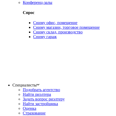
Конференц-залы
Спрос
Сниму офис, помещение
Сниму магазин, торговое помещение
Сниму склад, производство
Сниму гараж
Специалисты
Подобрать агентство
Найти риэлтера
Задать вопрос риэлтеру
Найти застройщика
Оценка
Страхование