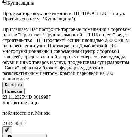
Кунцевщина
Продажа торговых помещений в ТЦ "ПРОСПЕКТ" по ул.
Притыцкого (ст.м. "Кунцевщина")
Приглашаем Вас построить торговые помещения в торговом
центре "Проспект"! Группа компаний "ТЕНКинвест" ведет
строительство ТЦ "Проспект" общей площадью 26000 кв. м
на пересечении улиц Притыцкого и Домбровской. Это
многофункциональный современный центр с торговой
галереей, представленной якорными операторами одежды,
обуви и иных товаров и услуг, продуктовым супермаркетом
"Санта", офисным блоком, фуд-кортом, детским
развлекательным центром, крытой парковкой на 500
машиномест.
Контакты
Написать
23.11.2025
ID
3819987
Контактное лицо
поблизости с г. Минск
2 615 354 ƃ