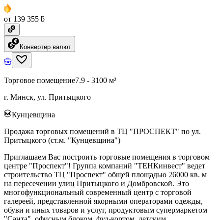
от 139 355 ƃ
Конвертер валют
Торговое помещение
7.9 - 3100 м²
г. Минск, ул. Притыцкого
Кунцевщина
Продажа торговых помещений в ТЦ "ПРОСПЕКТ" по ул.
Притыцкого (ст.м. "Кунцевщина")
Приглашаем Вас построить торговые помещения в торговом
центре "Проспект"! Группа компаний "ТЕНКинвест" ведет
строительство ТЦ "Проспект" общей площадью 26000 кв. м
на пересечении улиц Притыцкого и Домбровской. Это
многофункциональный современный центр с торговой
галереей, представленной якорными операторами одежды,
обуви и иных товаров и услуг, продуктовым супермаркетом
"Санта", офисным блоком, фуд-кортом, детским