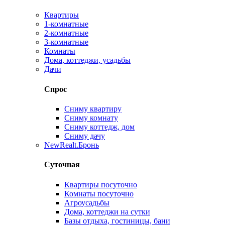
Квартиры
1-комнатные
2-комнатные
3-комнатные
Комнаты
Дома, коттеджи, усадьбы
Дачи
Спрос
Сниму квартиру
Сниму комнату
Сниму коттедж, дом
Сниму дачу
New
Realt.Бронь
Суточная
Квартиры посуточно
Комнаты посуточно
Агроусадьбы
Дома, коттеджи на сутки
Базы отдыха, гостиницы, бани