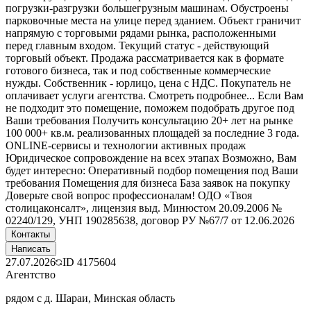
погрузки-разгрузки большегрузным машинам. Обустроены
парковочные места на улице перед зданием. Объект граничит
напрямую с торговыми рядами рынка, расположенными
перед главным входом. Текущий статус - действующий
торговый объект. Продажа рассматривается как в формате
готового бизнеса, так и под собственные коммерческие
нужды. Собственник - юрлицо, цена с НДС. Покупатель не
оплачивает услуги агентства. Смотреть подробнее... Если Вам
не подходит это помещение, поможем подобрать другое под
Ваши требования Получить консультацию 20+ лет на рынке
100 000+ кв.м. реализованных площадей за последние 3 года.
ONLINE-сервисы и технологии активных продаж
Юридическое сопровождение на всех этапах Возможно, Вам
будет интересно: Оперативный подбор помещения под Ваши
требования Помещения для бизнеса База заявок на покупку
Доверьте свой вопрос профессионалам! ОДО «Твоя
столицаконсалт», лицензия выд. Минюстом 20.09.2006 №
02240/129, УНП 190285638, договор РУ №67/7 от 12.06.2026
Контакты
Написать
27.07.2026
ID
4175604
Агентство
рядом с д. Шараи, Минская область