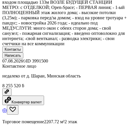
входом площадью 133м ВОЗЛЕ БУДУЩЕЙ СТАНЦИИ
МЕТРО: c ОТДЕЛКОЙ; Open-Space; - ПЕРВАЯ линия; - 1-ый
ПОЛНОЦЕННЫЙ этаж жилого дома; - высокие потолки
(3,25м); - парковка перед/за домом; - вход на уровне тротуара +
пандус; - новостройка 2026 года; - идеально под
МЕДУСЛУГИ: много окон с обеих сторон дома; - свой
санузел; - пожарная сигнализация; - введено оптоволокно для
интернета; -свой вентканал; - разводка электрики; - свои
счетчики на все коммуникации
Контакты
Написать
07.08.2026
ID
3991500
Контактное лицо
недалеко от д. Шараи, Минская область
8 255 520 ƃ
Конвертер валют
Торговое помещение
2207.72 м²
2 этаж