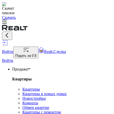
Скачать
Войти
Realt.Сделка
Подать за
0 ƃ
Войти
Продажа
Квартиры
Квартиры
Квартиры в новых домах
Новостройки
Комнаты
Обмен квартир
Квартиры с ремонтом