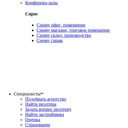
Конференц-залы
Спрос
Сниму офис, помещение
Сниму магазин, торговое помещение
Сниму склад, производство
Сниму гараж
Специалисты
Подобрать агентство
Найти риэлтера
Задать вопрос риэлтеру
Найти застройщика
Оценка
Страхование